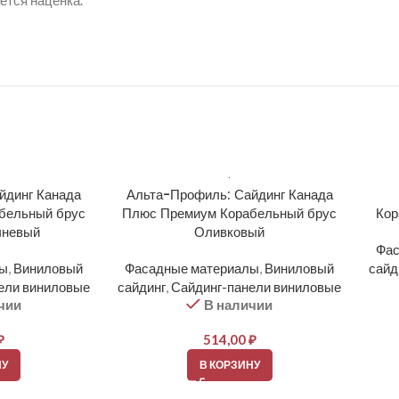
ется наценка.
йдинг Канада
Альта-Профиль: Сайдинг Канада
бельный брус
Плюс Премиум Корабельный брус
Кор
чневый
Оливковый
Фас
лы
,
Виниловый
Фасадные материалы
,
Виниловый
сайд
ели виниловые
сайдинг
,
Сайдинг-панели виниловые
чии
В наличии
₽
514,00
₽
НУ
В КОРЗИНУ