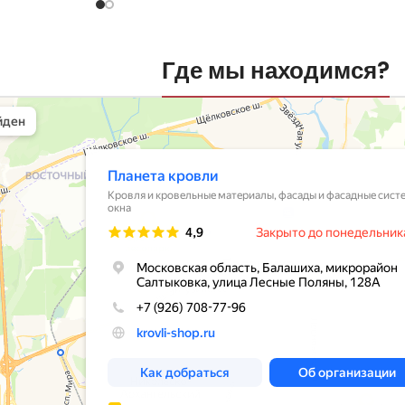
Где мы находимся?
вли
овельные материалы в Балашихе
шихе