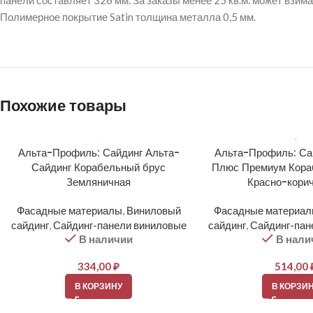
панели составляет 326 мм. За заказы менее 25 кв.м. может взима
Полимерное покрытие Satin толщина металла 0,5 мм.
Похожие товары
Альта-Профиль: Сайдинг Альта-
Альта-Профиль: Са
Сайдинг Корабельный брус
Плюс Премиум Кора
Земляничная
Красно-кори
Фасадные материалы
,
Виниловый
Фасадные материа
сайдинг
,
Сайдинг-панели виниловые
сайдинг
,
Сайдинг-пан
В наличии
В нали
334,00
₽
514,00
В КОРЗИНУ
В КОРЗИ