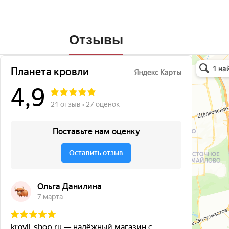
Отзывы
Планета кро
Кровля и кр
Окна в Бала