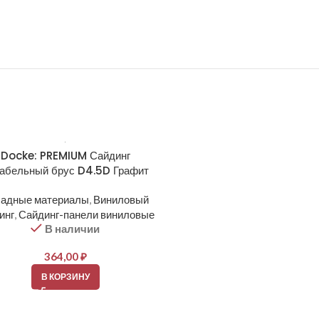
Docke: PREMIUM Сайдинг
Docke: PREMIUM Сайд
абельный брус D4.5D Графит
Корабельный брус D4.5D
адные материалы
,
Виниловый
Фасадные материалы
,
Вин
инг
,
Сайдинг-панели виниловые
сайдинг
,
Сайдинг-панели ви
В наличии
В наличии
364,00
₽
364,00
₽
В КОРЗИНУ
В КОРЗИНУ