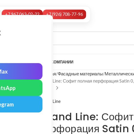
+7 967 063-02-22
+7 (926) 708-77-96
х
А
НАШИ УСЛУГИ
МОНТАЖ
О КОМПАНИИ
Max
Главная
Фасадные материалы
Металлически
Grand Line: Софит полная перфорация Satin 0
tsApp
Grand Line
egram
Grand Line: Софит
перфорация Satin 