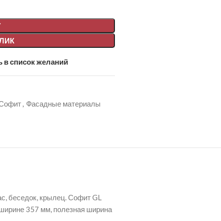
У
КЛИК
 в список желаний
Софит
,
Фасадные материалы
ас, беседок, крылец. Софит GL
й ширине 357 мм, полезная ширина