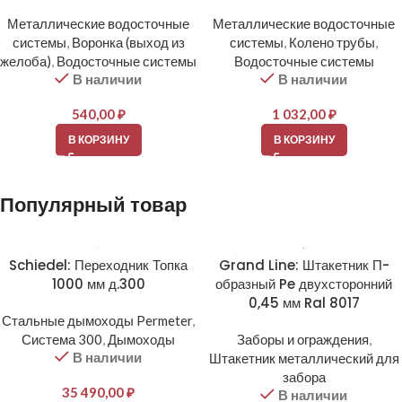
Металлические водосточные
Металлические водосточные
системы
,
Воронка (выход из
системы
,
Колено трубы
,
желоба)
,
Водосточные системы
Водосточные системы
В наличии
В наличии
540,00
₽
1 032,00
₽
В КОРЗИНУ
В КОРЗИНУ
Популярный товар
Schiedel: Переходник Топка
Grand Line: Штакетник П-
1000 мм д.300
образный Pe двухсторонний
0,45 мм Ral 8017
Стальные дымоходы Permeter
,
Система 300
,
Дымоходы
Заборы и ограждения
,
В наличии
Штакетник металлический для
забора
35 490,00
₽
В наличии