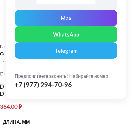
Max
Нажмите, чтобы увеличить
WhatsApp
Главная
Фасадные материалы
Виниловый сайдинг
Telegram
Сайдинг-панели виниловые
Docke
Предпочитаете звонить? Набирайте номер
+7 (977) 294-70-96
Docke: PREMIUM Сайдинг Корабельный брус
D4.5D Крем-брюле
364,00
₽
ДЛИНА, ММ