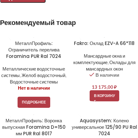
Alternative:
Рекомендуемый товар
МеталлПрофиль:
Fakro: Оклад EZV-A 66*118
Ограничитель перелива
Foramina PUR Ral 7024
Мансардные окна и
комплектующие
,
Оклады для
Металлические водосточные
мансардных окон
В наличии
системы
,
Желоб водосточный
,
Водосточные системы
13 175,00
₽
Нет в наличии
В КОРЗИНУ
ПОДРОБНЕЕ
МеталлПрофиль: Воронка
Aquasystem: Колено
выпускная Foramina D=150
универсальное 125/90 PU Ral
мм PUR Ral 8017
7024