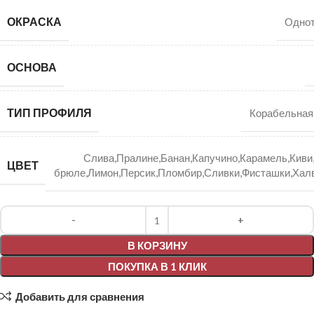
ОКРАСКА
Однот
ОСНОВА
ТИП ПРОФИЛЯ
Корабельная
Слива,Пралине,Банан,Капучино,Карамель,Киви
ЦВЕТ
брюле,Лимон,Персик,Пломбир,Сливки,Фисташки,Хал
Alternative:
В КОРЗИНУ
ПОКУПКА В 1 КЛИК
Добавить для сравнения