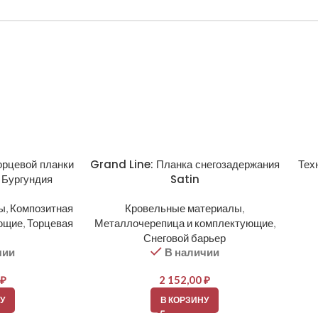
орцевой планки
Grand Line: Планка снегозадержания
Тех
 Бургундия
Satin
ы
,
Композитная
Кровельные материалы
,
ующие
,
Торцевая
Металлочерепица и комплектующие
,
Снеговой барьер
чии
В наличии
₽
2 152,00
₽
У
В КОРЗИНУ