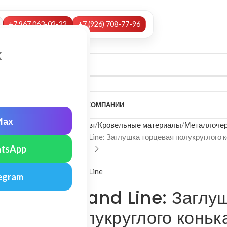
+7 967 063-02-22
+7 (926) 708-77-96
х
А
НАШИ УСЛУГИ
МОНТАЖ
О КОМПАНИИ
Max
Главная
Кровельные материалы
Металлочер
Grand Line: Заглушка торцевая полукруглого 
tsApp
Grand Line
egram
Grand Line: Заглу
полукруглого коньк