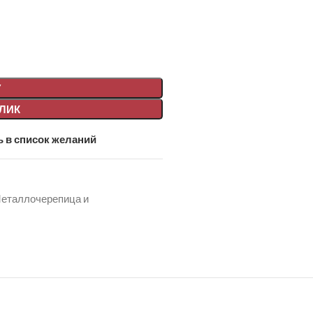
У
КЛИК
 в список желаний
еталлочерепица и