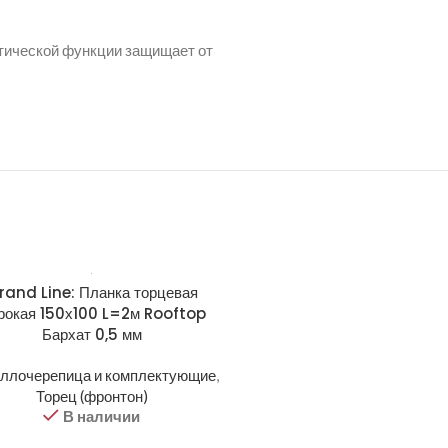
етической функции защищает от
rand Line: Планка торцевая
Grand Line: Планка тор
рокая 150х100 L=2м Rooftop
широкая 150х100 L=2м Sati
Бархат 0,5 мм
Ral 5005
ллочерепица и комплектующие
,
Металлочерепица и компле
Торец (фронтон)
Торец (фронтон)
В наличии
В наличии