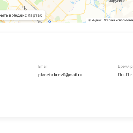
Email
Время р
planeta.krovli@mail.ru
Пн–Пт: