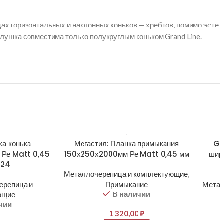
цах горизонтальных и наклонных коньков — хребтов, помимо эст
аглушка совместима только полукруглым коньком Grand Line.
ка конька
Мегастил: Планка примыкания
G
м Ре Matt 0,45
150х250х2000мм Ре Matt 0,45 мм
ши
024
Металлочерепица и комплектующие
,
ерепица и
Примыкание
Мета
В наличии
ющие
чии
1 320,00
₽