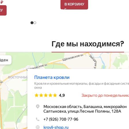
0
₽
В КОРЗИНУ
НУ
Где мы находимся?
вли
овельные материалы в Балашихе
шихе