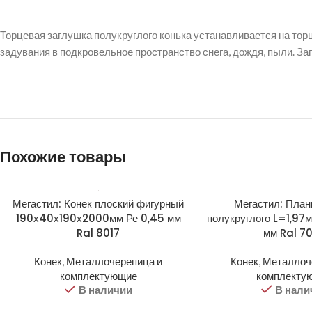
Торцевая заглушка полукруглого конька устанавливается на тор
задувания в подкровельное пространство снега, дождя, пыли. З
Похожие товары
Мегастил: Конек плоский фигурный
Мегастил: План
190х40х190х2000мм Ре 0,45 мм
полукруглого L=1,97
Ral 8017
мм Ral 7
Конек
,
Металлочерепица и
Конек
,
Металлоч
комплектующие
комплекту
В наличии
В нали