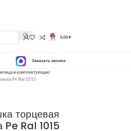
0
0,00
₽
Заказать звонок
епица и комплектующие
конька Pe Ral 1015
шка торцевая
а Pe Ral 1015