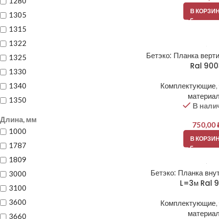
1280
В КОРЗИ
1305
1315
1322
Бетэко: Планка верт
1325
Ral 90
1330
1340
Комплектующие
,
материа
1350
В нали
Длина, мм
750,00
1000
В КОРЗИ
1787
1809
Бетэко: Планка вну
3000
L=3м Ral 
3100
3600
Комплектующие
,
материа
3660