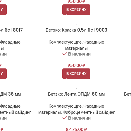
₽
950,00
₽
НУ
В КОРЗИНУ
5л Ral 8017
Бетэко: Краска 0,5л Ral 9003
Фасадные
Комплектующие
,
Фасадные
лы
материалы
чии
В наличии
₽
950,00
₽
НУ
В КОРЗИНУ
ПДМ 36 мм
Бетэко: Лента ЭПДМ 60 мм
Бет
Фасадные
Комплектующие
,
Фасадные
ентный сайдинг
материалы
,
Фиброцементный сайдинг
чии
В наличии
0
₽
8 475,00
₽