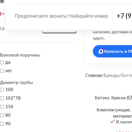
ФИЛЬТР ПО ЦЕНЕ
Нужна помощ
+7 (
выбором?
Предпочитаете звонить? Набирайте номер
Ответим в Max, под
Цена:
0 ₽
—
8 570 ₽
ФИЛЬТРАЦИЯ
наличию, доставке 
адрес.
Написать в M
Боковой поручень
да
нет
Главная
Бренды
Бетэ
Диаметр трубы
100
Бетэко: Краска 0,
102*78
150
Комплектующие
,
80
материа
В нали
90