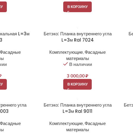
НУ
В КОРЗИНУ
икальная L=3м
Бетэко: Планка внутреннего угла
Бе
03
L=3м Ral 7024
Фасадные
Комплектующие
,
Фасадные
лы
материалы
чии
В наличии
₽
3 000,00
₽
НУ
В КОРЗИНУ
треннего угла
Бетэко: Планка внутреннего угла
Бетэ
9003
L=3м Ral 9011
Фасадные
Комплектующие
,
Фасадные
лы
материалы