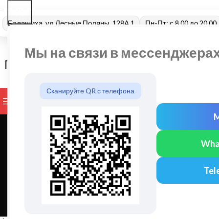
Балашиха, ул Лесные Поляны, 128А 1
Пн-Пт: с 8.00 до 20.00
Мы на связи в мессенджера
Сканируйте QR с телефона
ПРОСМОТР КАТЕГОРИЙ
БРЕНДЫ
ДОСТАВКА И ОПЛАТ
Wha
АНТИСЕПТИКИ И ОГНЕБИОЗАЩИТА
БЕЗ КАТЕГОРИИ
ВО
107
0
1 
ИСКУССТВЕННЫЙ КАМЕНЬ
КОМПЛЕКТУЮЩИЕ ДЛЯ КРОВЛИ
Tel
918
1 093
3
ПРОФИЛИРОВАННЫЕ МЕМБРАНЫ
РУЧКИ ДВЕРНЫЕ
Т
3
0
13
ЦЕМЕНТНО-ПЕСЧАН
67