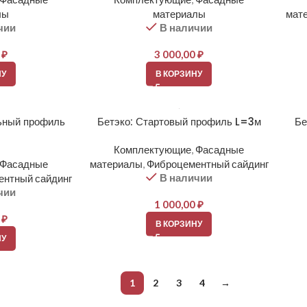
лы
материалы
мат
чии
В наличии
0
₽
3 000,00
₽
НУ
В КОРЗИНУ
ьный профиль
Бетэко: Стартовый профиль L=3м
Бе
Комплектующие
,
Фасадные
Фасадные
материалы
,
Фиброцементный сайдинг
В наличии
ентный сайдинг
чии
1 000,00
₽
0
₽
В КОРЗИНУ
НУ
1
2
3
4
→