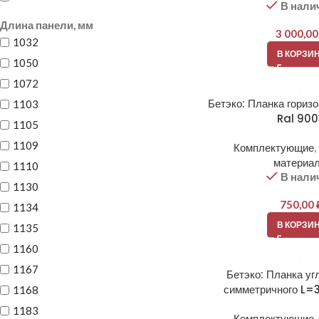
В нали
Длина панели, мм
3 000,0
1032
В КОРЗИ
1050
1072
Бетэко: Планка гориз
1103
Ral 90
1105
1109
Комплектующие
,
материа
1110
В нали
1130
750,00
1134
В КОРЗИ
1135
1160
1167
Бетэко: Планка уг
симметричного L=
1168
1183
Комплектующие
,