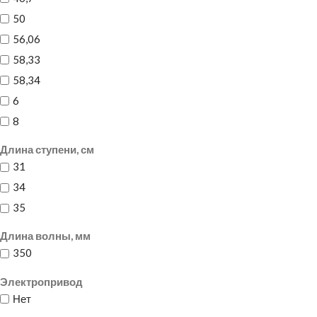
50
56,06
58,33
58,34
6
8
Длина ступени, см
31
34
35
Длина волны, мм
350
Электропривод
Нет