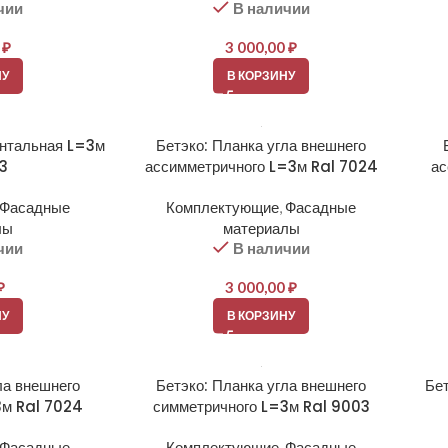
чии
В наличии
0
₽
3 000,00
₽
НУ
В КОРЗИНУ
онтальная L=3м
Бетэко: Планка угла внешнего
03
ассимметричного L=3м Ral 7024
ас
Фасадные
Комплектующие
,
Фасадные
лы
материалы
чии
В наличии
₽
3 000,00
₽
НУ
В КОРЗИНУ
ла внешнего
Бетэко: Планка угла внешнего
Бет
3м Ral 7024
симметричного L=3м Ral 9003
Фасадные
Комплектующие
,
Фасадные