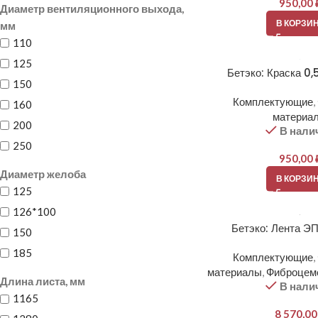
950,00
Диаметр вентиляционного выхода,
В КОРЗИ
мм
110
125
Бетэко: Краска 0,
150
Комплектующие
,
160
материа
200
В нали
250
950,00
Диаметр желоба
В КОРЗИ
125
126*100
Бетэко: Лента Э
150
185
Комплектующие
,
материалы
,
Фиброцем
Длина листа, мм
В нали
1165
8 570,0