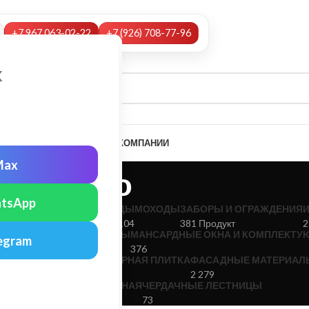
+7 967 063-02-22
+7 (926) 708-77-96
х
А
НАШИ УСЛУГИ
МОНТАЖ
О КОМПАНИИ
Max
Бетэко
tsApp
ДОСТОЧНЫЕ СИСТЕМЫ
ДЫМОХОДЫ
ЗАБОРЫ И ОГРАЖДЕНИЯ
458
104
381 Продукт
2
КРОВЕЛЬНЫЕ МАТЕРИАЛЫ
МАНСАРДНЫЕ ОКНА И КОМПЛЕКТУ
egram
 280
376
ЕРРАСНАЯ ДОСКА
ТРОТУАРНАЯ ПЛИТКА
ФАСАДНЫЕ МАТЕРИАЛ
8
152
2 279
АЯ ЧЕРЕПИЦА НАТУРАЛЬНАЯ
ЧЕРДАЧНЫЕ ЛЕСТНИЦЫ
73