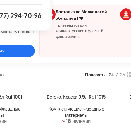
ь с
Доставка по Московской
977) 294-70-96
области и РФ
скажем по
Привезём товар и
комплектующие в удобный
и монтажу под ваш
день и время.
ax
ко
Показать
24
36
5л Ral 1001
Бетэко: Краска 0,5л Ral 1015
Фасадные
Комплектующие
,
Фасадные
лы
материалы
чии
В наличии