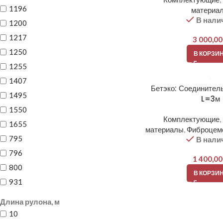
1196
материа
В нали
1200
1217
3 000,0
1250
В КОРЗИ
1255
1407
Бетэко: Соединител
1495
L=3м
1550
Комплектующие
,
1655
материалы
,
Фиброцем
795
В нали
796
1 400,0
800
В КОРЗИ
931
Длина рулона, м
10