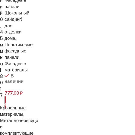
н
Фасадные
и
панели
й
(Цокольный
0
сайдинг)
,
для
4
отделки
5
дома
,
м
Пластиковые
м
фасадные
R
панели
,
a
Фасадные
l
материалы
В
8
наличии
0
1
777,00
₽
7
В
КОРЗИНУ
Кровельные
материалы
,
Металлочерепица
и
комплектующие
,