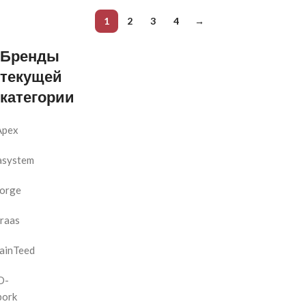
1
2
3
4
→
Бренды
текущей
категории
Apex
asystem
orge
raas
ainTeed
D-
bork