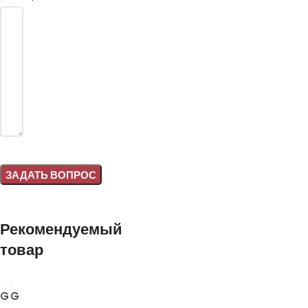
Alternative:
Рекомендуемый
товар
G
G