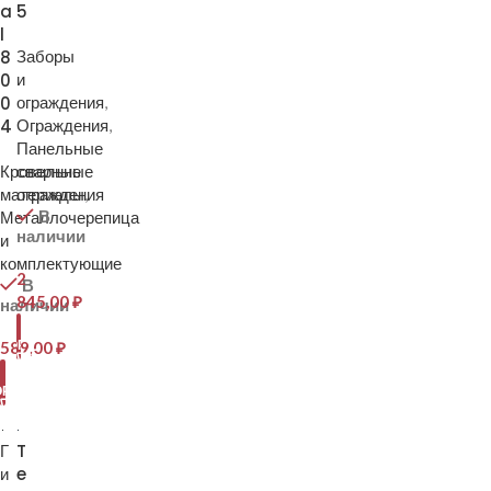
a
5
l
8
Заборы
0
и
0
ограждения
,
4
Ограждения
,
Панельные
Кровельные
сварные
материалы
ограждения
,
В
Металлочерепица
наличии
и
комплектующие
2
В
845,00
₽
наличии
В
КОРЗИНУ
589,00
₽
В
ОРЗИНУ
Г
T
и
e