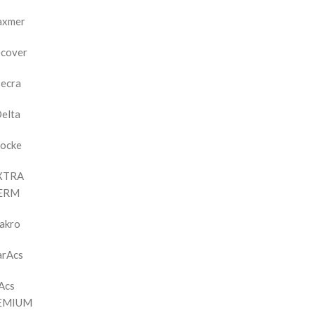
axmer
cover
ecra
elta
ocke
XTRA
ERM
akro
arAcs
Acs
EMIUM