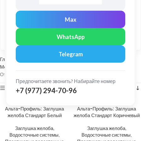
Привезём товар и комплектующие в удобный день и
время.
Max
Профессиональный монтаж
Сертифицированные монтажники с большим опытом
WhatsApp
работы.
Telegram
Главная
Водосточные системы
Металлические водосточные системы
Заглушка желоба
Отображение 1–24 из 90
Предпочитаете звонить? Набирайте номер
Показать боковую панель
+7 (977) 294-70-96
Альта-Профиль: Заглушка
Альта-Профиль: Заглушка
желоба Стандарт Белый
желоба Стандарт Коричневый
Заглушка желоба
,
Заглушка желоба
,
Водосточные системы
,
Водосточные системы
,