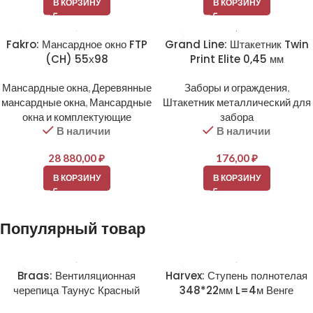
В КОРЗИНУ
В КОРЗИНУ
Fakro: Мансардное окно FTP
Grand Line: Штакетник Twin
(CH) 55х98
Print Elite 0,45 мм
Мансардные окна
,
Деревянные
Заборы и ограждения
,
мансардные окна
,
Мансардные
Штакетник металлический для
окна и комплектующие
забора
В наличии
В наличии
28 880,00
₽
176,00
₽
В КОРЗИНУ
В КОРЗИНУ
Популярный товар
Braas: Вентиляционная
Harvex: Ступень полнотелая
черепица Таунус Красный
348*22мм L=4м Венге