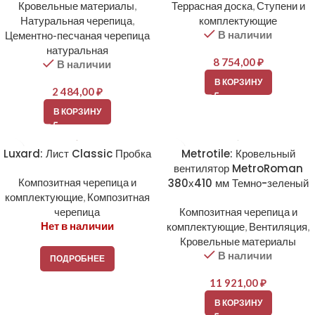
Кровельные материалы
,
Террасная доска
,
Ступени и
Натуральная черепица
,
комплектующие
В наличии
Цементно-песчаная черепица
натуральная
8 754,00
₽
В наличии
В КОРЗИНУ
2 484,00
₽
В КОРЗИНУ
Luxard: Лист Classic Пробка
Metrotile: Кровельный
вентилятор MetroRoman
Композитная черепица и
380х410 мм Темно-зеленый
комплектующие
,
Композитная
черепица
Композитная черепица и
Нет в наличии
комплектующие
,
Вентиляция
,
Кровельные материалы
В наличии
ПОДРОБНЕЕ
11 921,00
₽
В КОРЗИНУ