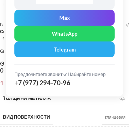
Нажмите, чтобы увеличить
Max
Главная
Фасадные материалы
Металлический сайдинг и софит
Софит
WhatsApp
Telegram
Grand Line
Grand Line: Софит полная перфорация Satin
0,5 мм Ral 6005
Предпочитаете звонить? Набирайте номер
+7 (977) 294-70-96
1 135,00
₽
ТОЛЩИНА МЕТАЛЛА
0,5
ВИД ПОВЕРХНОСТИ
глянцевая