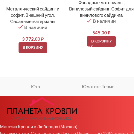
Фасадные материалы
,
Металлический сайдинг и
Виниловый сайдинг
,
Софит для
софит
,
Внешний угол
,
винилового сайдинга
В наличии
Фасадные материалы
В наличии
545,00
₽
3 772,00
₽
В КОРЗИНУ
В КОРЗИНУ
Юта
Юматекс Термо
Магазин Кровли в Люберцах (Москва)
Балашиха, мкр. Салтыковка, ул Лесные Поляны, дом 128А, комната 1