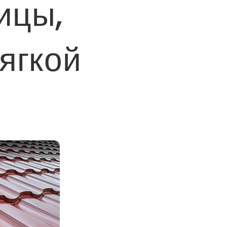
ицы,
ягкой