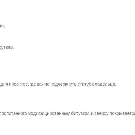
це;
рузкам.
для проектов, где важно подчеркнуть статус владельца.
 пропитанного модифицированным битумом, и сверху покрывается