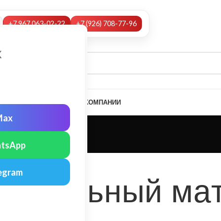
+7 967 063-02-22
+7 (926) 708-77-96
х
А
НАШИ УСЛУГИ
МОНТАЖ
О КОМПАНИИ
Max
Блог
tsApp
Главная
Статьи
СТАТЬИ
egram
кровельный ма