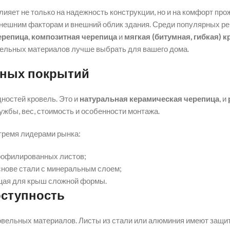
ияет не только на надежность конструкции, но и на комфорт прож
 внешним факторам и внешний облик здания. Среди популярных р
ерепица
,
композитная черепица
и
мягкая (битумная, гибкая) 
овельных материалов лучше выбрать для вашего дома.
ьных покрытий
ностей кровель. Это и
натуральная керамическая черепица
, и
ужбы, вес, стоимость и особенности монтажа.
тремя лидерами рынка:
рофилированных листов;
нове стали с минеральным слоем;
щая для крыш сложной формы.
оступность
вельных материалов. Листы из стали или алюминия имеют защит