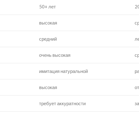
50+ лет
2
высокая
с
средний
л
очень высокая
с
имитация натуральной
р
высокая
о
требует аккуратности
з