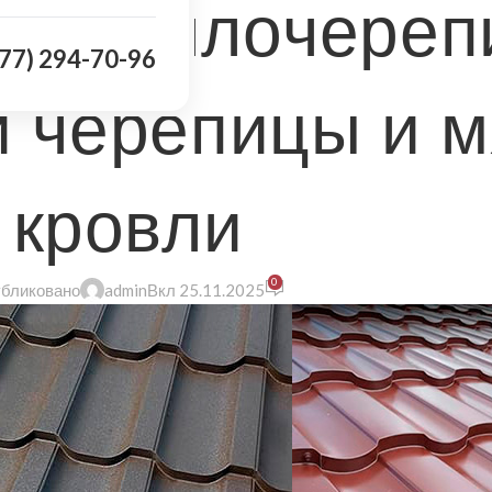
 металлочереп
977) 294-70-96
 черепицы и м
кровли
0
бликовано
admin
Вкл 25.11.2025