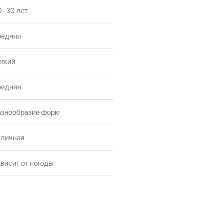
0–30 лет
редняя
егкий
редняя
азнообразие форм
тличная
ависит от погоды