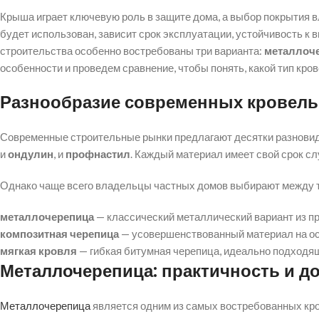
Крыша играет ключевую роль в защите дома, а выбор покрытия вл
будет использован, зависит срок эксплуатации, устойчивость к
строительства особенно востребованы три варианта:
металлоч
особенности и проведем сравнение, чтобы понять, какой тип кр
Разнообразие современных кровел
Современные строительные рынки предлагают десятки разновид
и
ондулин
, и
профнастил
. Каждый материал имеет свой срок сл
Однако чаще всего владельцы частных домов выбирают между 
металлочерепица
— классический металлический вариант из п
композитная черепица
— усовершенствованный материал на ос
мягкая кровля
— гибкая битумная черепица, идеально подходя
Металлочерепица: практичность и д
Металлочерепица
является одним из самых востребованных кро