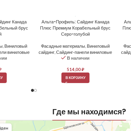
йдинг Канада
Альта-Профиль: Сайдинг Канада
Аль
бельный брус
Плюс Премиум Корабельный брус
Плю
й
Серо-голубой
лы
,
Виниловый
Фасадные материалы
,
Виниловый
Фас
ели виниловые
сайдинг
,
Сайдинг-панели виниловые
сайд
чии
В наличии
₽
514,00
₽
НУ
В КОРЗИНУ
Где мы находимся?
вли
овельные материалы в Балашихе