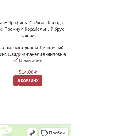
та-Профиль: Сайдинг Канада
Docke: PREMIUM Сайд
с Премиум Корабельный брус
Корабельный брус D4.5D К
Синий
Фасадные материалы
,
Вин
адные материалы
,
Виниловый
сайдинг
,
Сайдинг-панели ви
В наличии
инг
,
Сайдинг-панели виниловые
В наличии
364,00
₽
514,00
₽
В КОРЗИНУ
В КОРЗИНУ