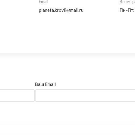
Email
Время р
planeta.krovli@mail.ru
Пн–Пт:
Ваш Email