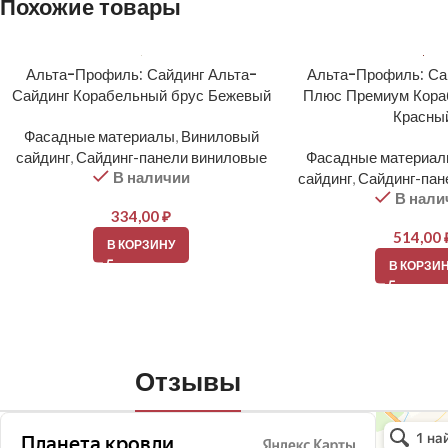
Похожие товары
Альта-Профиль: Сайдинг Альта-
Альта-Профиль: Са
Сайдинг Корабельный брус Бежевый
Плюс Премиум Кора
Красны
Фасадные материалы
,
Виниловый
сайдинг
,
Сайдинг-панели виниловые
Фасадные материа
В наличии
сайдинг
,
Сайдинг-пан
В нали
334,00
₽
514,00
В КОРЗИНУ
В КОРЗИ
Отзывы
Планета кро
Кровля и кр