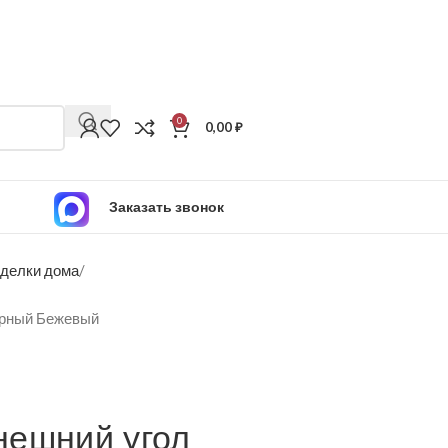
0
0,00
₽
Заказать звонок
тделки дома
ерный Бежевый
нешний угол