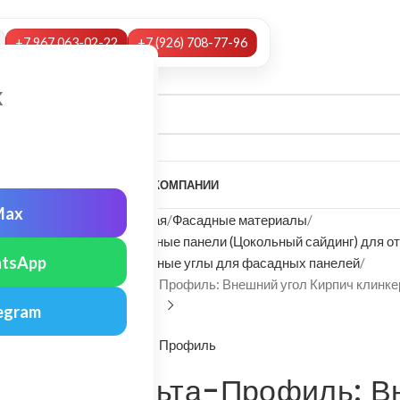
+7 967 063-02-22
+7 (926) 708-77-96
х
А
НАШИ УСЛУГИ
МОНТАЖ
О КОМПАНИИ
Max
Главная
Фасадные материалы
Фасадные панели (Цокольный сайдинг) для о
tsApp
Наружные углы для фасадных панелей
Альта-Профиль: Внешний угол Кирпич клинк
egram
Альта-Профиль
Альта-Профиль: В