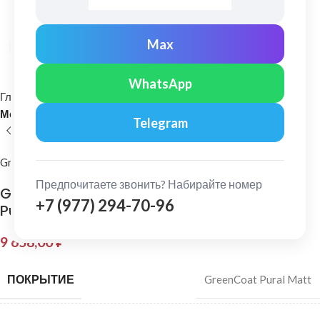
Max
Нажмите, чтобы увеличить
WhatsApp
Главная
Кровельные материалы
Металлочерепица и комплектующие
Telegram
Grand Line
Предпочитаете звонить? Набирайте номер
Grand Line: Конек плоский 150х40х150 мм
+7 (977) 294-70-96
Pural Matt 0,5 мм
9 658,00
₽
ПОКРЫТИЕ
GreenCoat Pural Matt