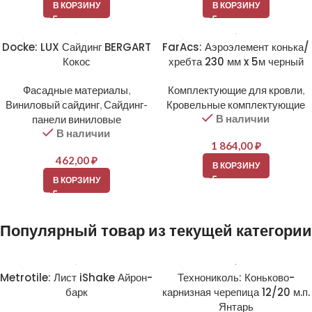
В КОРЗИНУ
В КОРЗИНУ
Docke: LUX Сайдинг BERGART
FarAcs: Аэроэлемент конька/
Кокос
хребта 230 мм x 5м черный
Фасадные материалы
,
Комплектующие для кровли
,
Виниловый сайдинг
,
Сайдинг-
Кровельные комплектующие
В наличии
панели виниловые
В наличии
1 864,00
₽
462,00
₽
В КОРЗИНУ
В КОРЗИНУ
Популярный товар из текущей категории
Metrotile: Лист iShake Айрон-
Технониколь: Коньково-
барк
карнизная черепица 12/20 м.п.
Янтарь