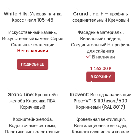
White Hills: Угловая плитка
Grand Line: H — профиль
Кросс Фелл 105-45
соединительный Кремовый
Искусственный камень
,
Фасадные материалы
,
Искусственный камень Серия
Виниловый сайдинг
,
Скальные коллекции
Соединительный H-профиль
Нет в наличии
для сайдинга
В наличии
ПОДРОБНЕЕ
1 163,00
₽
В КОРЗИНУ
Grand Line: Кронштейн
Krovent: Выход канализации
желоба Классика ПВХ
Pipe-VT IS 110/изол./500
Коричневый
Коричневый (RAL 8017)
Кронштейн желоба
,
Кровельная вентиляция
,
Водосточные системы
,
Вентиляционные выходы
,
Пластиковые водосточные
Комплектующие для кровли