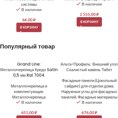
В наличии
системы
В наличии
2 555,00
₽
64,00
₽
В КОРЗИНУ
В КОРЗИНУ
Популярный товар
Grand Line:
Альта-Профиль: Внешний угол
Металлочерепица Кредо Satin
Скалистый камень Тибет
0,5 мм Ral 7004
Фасадные панели (Цокольный
Металлочерепица и
сайдинг) для отделки дома
,
комплектующие
,
Наружные углы для фасадных
Металлочерепица
панелей
,
Фасадные материалы
В наличии
В наличии
651,00
₽
676,00
₽