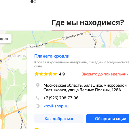
Где мы находимся?
вли
овельные материалы в Балашихе
шихе