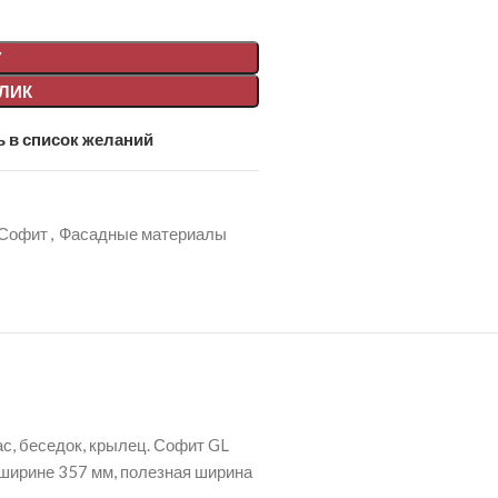
У
КЛИК
 в список желаний
Софит
,
Фасадные материалы
ас, беседок, крылец. Софит GL
й ширине 357 мм, полезная ширина