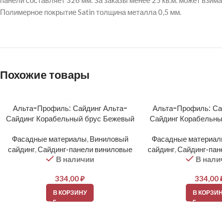
панели составляет 326 мм. За заказы менее 25 кв.м. может взима
Полимерное покрытие Satin толщина металла 0,5 мм.
Похожие товары
Альта-Профиль: Сайдинг Альта-
Альта-Профиль: Са
Сайдинг Корабельный брус Бежевый
Сайдинг Корабельны
Фасадные материалы
,
Виниловый
Фасадные материа
сайдинг
,
Сайдинг-панели виниловые
сайдинг
,
Сайдинг-пан
В наличии
В нали
334,00
₽
334,00
В КОРЗИНУ
В КОРЗИ