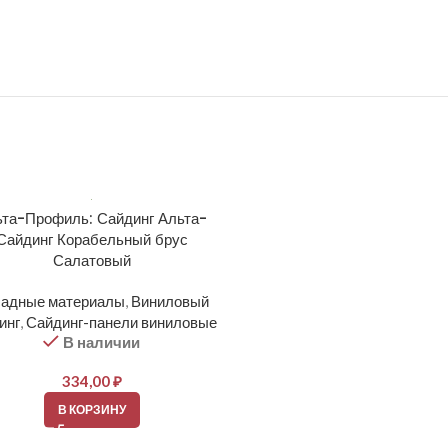
ьта-Профиль: Сайдинг Альта-
Альта-Профиль: Сайдинг 
Сайдинг Корабельный брус
Сайдинг Корабельный брус 
Салатовый
серый
адные материалы
,
Виниловый
Фасадные материалы
,
Вин
инг
,
Сайдинг-панели виниловые
сайдинг
,
Сайдинг-панели ви
В наличии
В наличии
334,00
₽
334,00
₽
В КОРЗИНУ
В КОРЗИНУ