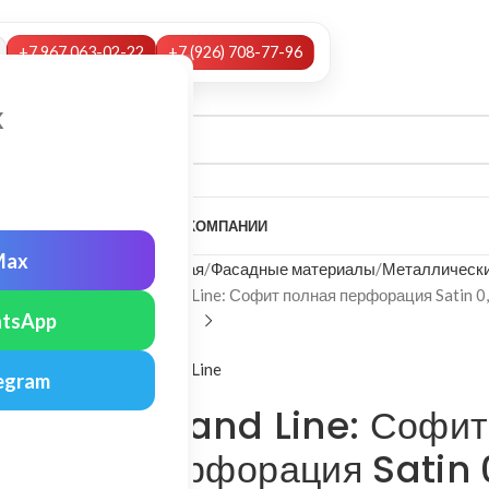
+7 967 063-02-22
+7 (926) 708-77-96
х
А
НАШИ УСЛУГИ
МОНТАЖ
О КОМПАНИИ
Max
Главная
Фасадные материалы
Металлически
Grand Line: Софит полная перфорация Satin 0
tsApp
Grand Line
egram
Grand Line: Софит
перфорация Satin 