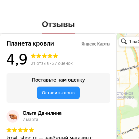
Отзывы
Планета кро
Кровля и кр
Окна в Бала