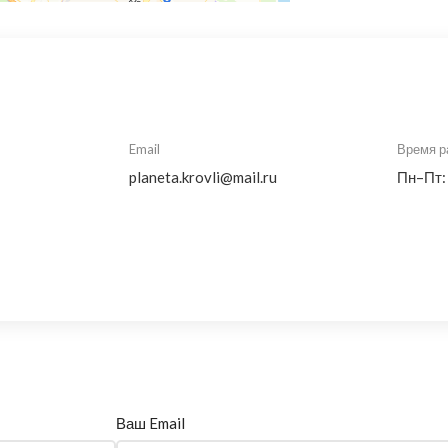
Email
Время р
planeta.krovli@mail.ru
Пн–Пт:
Ваш Email