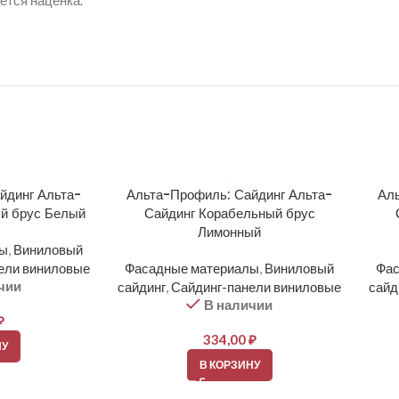
ется наценка.
йдинг Альта-
Альта-Профиль: Сайдинг Альта-
Ал
й брус Белый
Сайдинг Корабельный брус
Лимонный
лы
,
Виниловый
ели виниловые
Фасадные материалы
,
Виниловый
Фас
чии
сайдинг
,
Сайдинг-панели виниловые
сайд
В наличии
₽
334,00
₽
НУ
В КОРЗИНУ