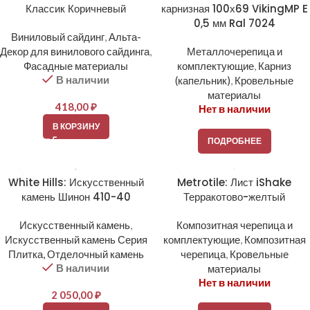
Классик Коричневый
карнизная 100х69 VikingMP E
0,5 мм Ral 7024
Виниловый сайдинг
,
Альта-
Декор для винилового сайдинга
,
Металлочерепица и
Фасадные материалы
комплектующие
,
Карниз
В наличии
(капельник)
,
Кровельные
материалы
418,00
₽
Нет в наличии
В КОРЗИНУ
ПОДРОБНЕЕ
White Hills: Искусственный
Metrotile: Лист iShake
камень Шинон 410-40
Терракотово-желтый
Искусственный камень
,
Композитная черепица и
Искусственный камень Серия
комплектующие
,
Композитная
Плитка, Отделочный камень
черепица
,
Кровельные
В наличии
материалы
Нет в наличии
2 050,00
₽