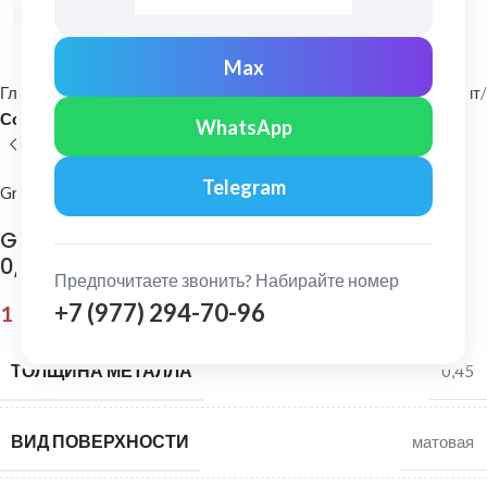
Нажмите, чтобы увеличить
Max
Главная
Фасадные материалы
Металлический сайдинг и софит
Софит
WhatsApp
Telegram
Grand Line
Grand Line: Софит полная перфорация Drap
0,45 мм Ral 9005
Предпочитаете звонить? Набирайте номер
+7 (977) 294-70-96
1 210,00
₽
ТОЛЩИНА МЕТАЛЛА
0,45
ВИД ПОВЕРХНОСТИ
матовая