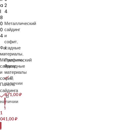
a
2
l
4
8
0
Металлический
0
сайдинг
4
и
софит
,
Фасадные
J
материалы
-
,
Металлический
Профиль
,
сайдинг
Фасадные
и
материалы
В
софит
,
наличии
Панель
сайдинга
871,00
₽
В
наличии
В
КОРЗИНУ
1
041,00
₽
В