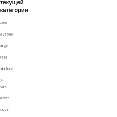
текущей
категории
Apex
asystem
orge
raas
ainTeed
D-
bork
axmer
cover