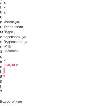
/
а
1
н
0
а
0
P
Изоляция,
U
Утеплители
,
M
Гидро-,
a
пароизоляция
,
t
Гидроизоляция
В
t
наличии
3
м
7
R
550,00
₽
a
В
l
КОРЗИНУ
8
0
1
7
Водосточные