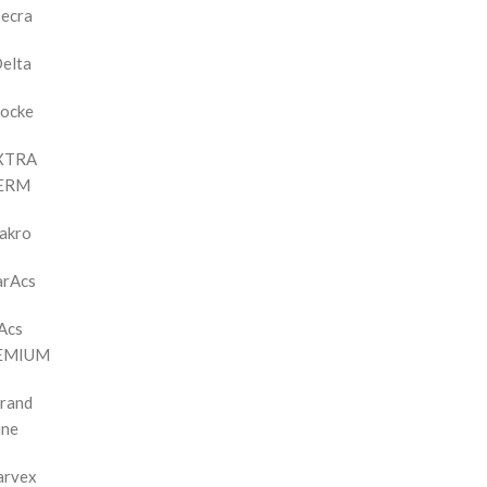
ecra
elta
ocke
XTRA
ERM
akro
arAcs
Acs
EMIUM
rand
ine
arvex