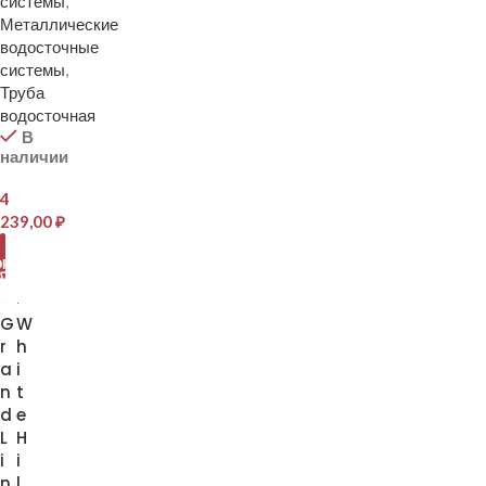
системы
,
Металлические
водосточные
системы
,
Труба
водосточная
В
наличии
4
239,00
₽
В
ОРЗИНУ
G
W
r
h
a
i
n
t
d
e
L
H
i
i
n
l