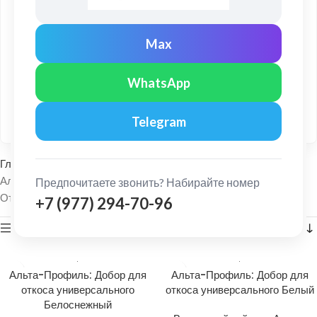
Доставка по Московской области и РФ
Max
Привезём товар и комплектующие в удобный день и
время.
WhatsApp
Профессиональный монтаж
Сертифицированные монтажники с большим опытом
работы.
Telegram
Главная
Фасадные материалы
Виниловый сайдинг
Альта-Декор для винилового сайдинга
Предпочитаете звонить? Набирайте номер
Отображение 1–24 из 41
+7 (977) 294-70-96
Показать боковую панель
Альта-Профиль: Добор для
Альта-Профиль: Добор для
откоса универсального
откоса универсального Белый
Белоснежный