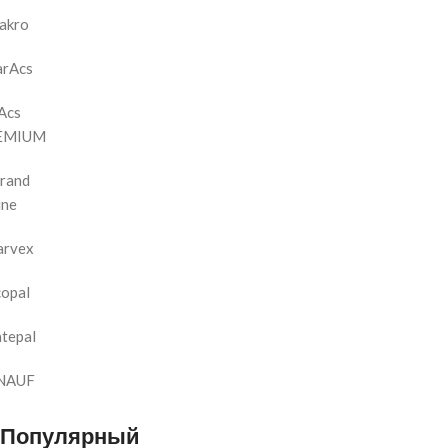
akro
arAcs
Acs
EMIUM
rand
ine
arvex
copal
tepal
NAUF
Популярный