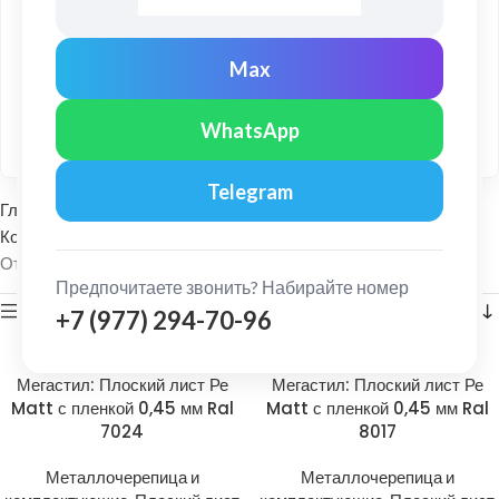
Привезём товар и комплектующие в удобный день и
время.
Max
Профессиональный монтаж
Сертифицированные монтажники с большим опытом
WhatsApp
работы.
Telegram
Главная
Кровельные материалы
Композитная черепица и комплектующие
Плоский лист
Отображение 1–24 из 125
Предпочитаете звонить? Набирайте номер
Показать боковую панель
+7 (977) 294-70-96
Мегастил: Плоский лист Ре
Мегастил: Плоский лист Ре
Matt с пленкой 0,45 мм Ral
Matt с пленкой 0,45 мм Ral
7024
8017
Металлочерепица и
Металлочерепица и