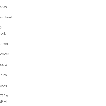
raas
ainTeed
D-
bork
axmer
cover
ecra
elta
ocke
XTRA
ERM