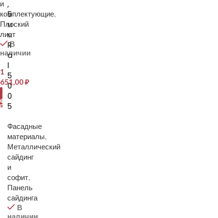
и
,
комплектующие
5
,
Плоский
м
лист
м
В
R
наличии
a
l
1
5
651,00
₽
0
В
0
ОРЗИНУ
5
Фасадные
материалы
,
Металлический
сайдинг
и
софит
,
Панель
сайдинга
В
наличии