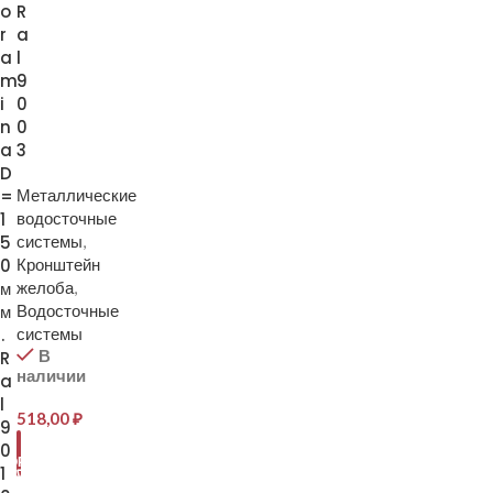
o
R
r
a
a
l
m
9
i
0
n
0
a
3
D
=
Металлические
1
водосточные
5
системы
,
0
Кронштейн
м
желоба
,
м
Водосточные
.
системы
В
R
наличии
a
l
518,00
₽
9
В
0
КОРЗИНУ
1