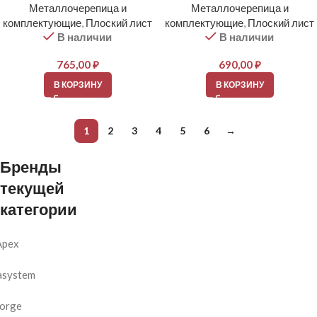
Металлочерепица и
Металлочерепица и
комплектующие
,
Плоский лист
комплектующие
,
Плоский лист
В наличии
В наличии
765,00
₽
690,00
₽
В КОРЗИНУ
В КОРЗИНУ
1
2
3
4
5
6
→
Бренды
текущей
категории
Apex
asystem
orge