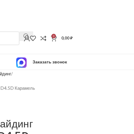
0
0,00
₽
Заказать звонок
йдинг
 D4.5D Карамель
айдинг