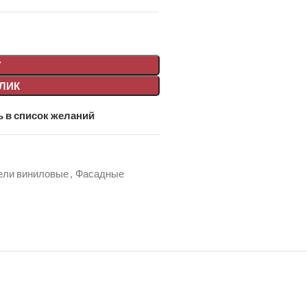
У
КЛИК
 в список желаний
ели виниловые
,
Фасадные