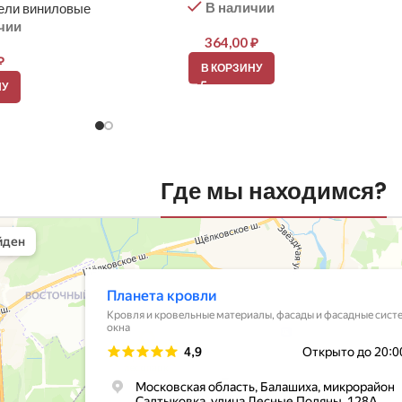
В наличии
ели виниловые
чии
364,00
₽
₽
В КОРЗИНУ
НУ
Где мы находимся?
вли
овельные материалы в Балашихе
шихе