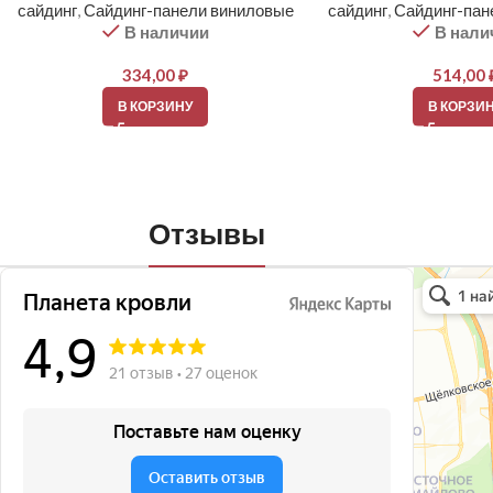
сайдинг
,
Сайдинг-панели виниловые
сайдинг
,
Сайдинг-пан
В наличии
В нали
334,00
₽
514,00
В КОРЗИНУ
В КОРЗИ
Отзывы
Планета кро
Кровля и кр
Окна в Бала