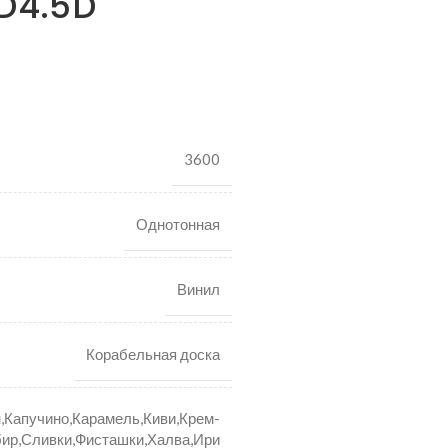
 D4.5D
3600
Однотонная
Винил
Корабельная доска
,Капучино,Карамель,Киви,Крем-
ир,Сливки,Фисташки,Халва,Ири