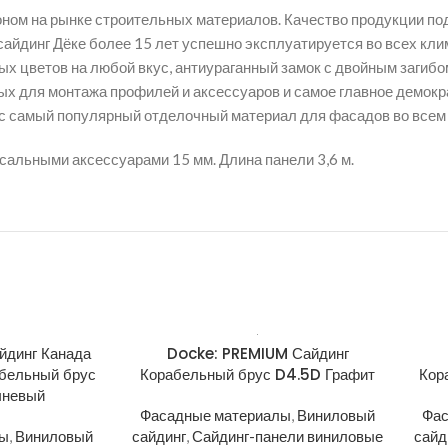
оном на рынке строительных материалов. Качество продукции п
 сайдинг Дёке более 15 лет успешно эксплуатируется во всех кл
ых цветов на любой вкус, антиураганный замок с двойным загибо
ых для монтажа профилей и аксессуаров и самое главное демокр
самый популярный отделочный материал для фасадов во всем 
альными аксессуарами 15 мм. Длина панели 3,6 м.
йдинг Канада
Docke: PREMIUM Сайдинг
бельный брус
Корабельный брус D4.5D Графит
Кор
чневый
Фасадные материалы
,
Виниловый
Фас
лы
,
Виниловый
сайдинг
,
Сайдинг-панели виниловые
сайд