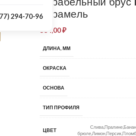
Корабельный брус
Карамель
977) 294-70-96
364,00
₽
ДЛИНА, ММ
ОКРАСКА
ОСНОВА
ТИП ПРОФИЛЯ
Слива,Пралине,Банан
ЦВЕТ
брюле,Лимон,Персик,Пломб