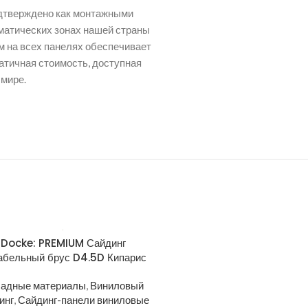
одтверждено как монтажными
иматических зонах нашей страны
м на всех панелях обеспечивает
атичная стоимость, доступная
мире.
Docke: PREMIUM Сайдинг
Docke: PREMIUM Сайд
абельный брус D4.5D Кипарис
Корабельный брус D4.5D 
адные материалы
,
Виниловый
Фасадные материалы
,
Вин
инг
,
Сайдинг-панели виниловые
сайдинг
,
Сайдинг-панели ви