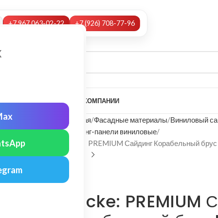
+7 967 063-02-22
+7 (926) 708-77-96
х
А
НАШИ УСЛУГИ
МОНТАЖ
О КОМПАНИИ
Max
Главная
Фасадные материалы
Виниловый са
Сайдинг-панели виниловые
tsApp
Docke: PREMIUM Сайдинг Корабельный брус
egram
Docke
Docke: PREMIUM С