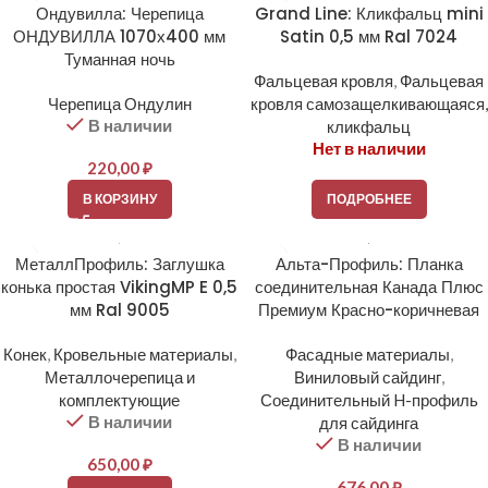
Ондувилла: Черепица
Grand Line: Кликфальц mini
ОНДУВИЛЛА 1070х400 мм
Satin 0,5 мм Ral 7024
Туманная ночь
Фальцевая кровля
,
Фальцевая
Черепица Ондулин
кровля самозащелкивающаяся,
В наличии
кликфальц
Нет в наличии
220,00
₽
В КОРЗИНУ
ПОДРОБНЕЕ
МеталлПрофиль: Заглушка
Альта-Профиль: Планка
конька простая VikingMP E 0,5
соединительная Канада Плюс
мм Ral 9005
Премиум Красно-коричневая
Конек
,
Кровельные материалы
,
Фасадные материалы
,
Металлочерепица и
Виниловый сайдинг
,
комплектующие
Соединительный H-профиль
В наличии
для сайдинга
В наличии
650,00
₽
676,00
₽