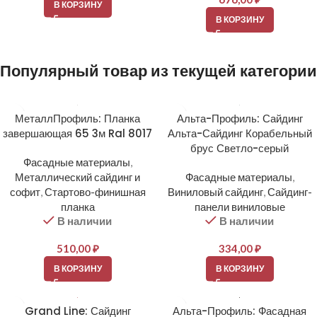
В КОРЗИНУ
В КОРЗИНУ
Популярный товар из текущей категории
МеталлПрофиль: Планка
Альта-Профиль: Сайдинг
завершающая 65 3м Ral 8017
Альта-Сайдинг Корабельный
брус Светло-серый
Фасадные материалы
,
Металлический сайдинг и
Фасадные материалы
,
софит
,
Стартово-финишная
Виниловый сайдинг
,
Сайдинг-
планка
панели виниловые
В наличии
В наличии
510,00
₽
334,00
₽
В КОРЗИНУ
В КОРЗИНУ
Grand Line: Сайдинг
Альта-Профиль: Фасадная