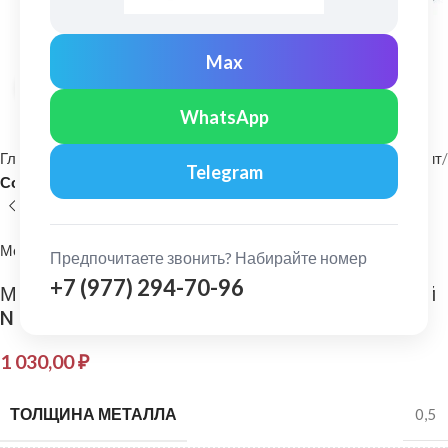
Max
Нажмите, чтобы увеличить
WhatsApp
Главная
Фасадные материалы
Металлический сайдинг и софит
Telegram
Софит
МеталлПрофиль
Предпочитаете звонить? Набирайте номер
+7 (977) 294-70-96
МеталлПрофиль: Софит Lбрус с перфорацией
Norman 0,5 мм Ral 7024
1 030,00
₽
ТОЛЩИНА МЕТАЛЛА
0,5