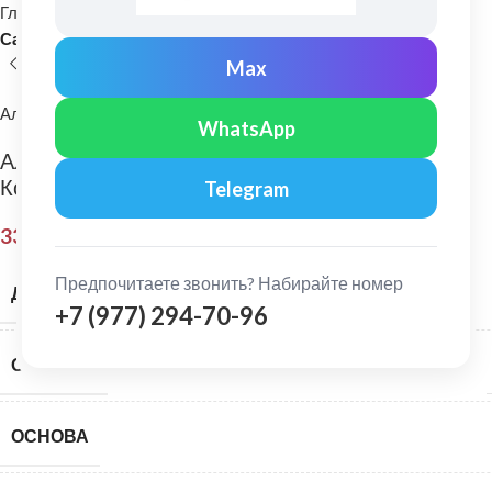
Главная
Фасадные материалы
Виниловый сайдинг
Сайдинг-панели виниловые
Max
Альта-Профиль
WhatsApp
Альта-Профиль: Сайдинг Альта-Сайдинг
Корабельный брус Белый
Telegram
334,00
₽
Предпочитаете звонить? Набирайте номер
ДЛИНА, ММ
+7 (977) 294-70-96
ОКРАСКА
ОСНОВА