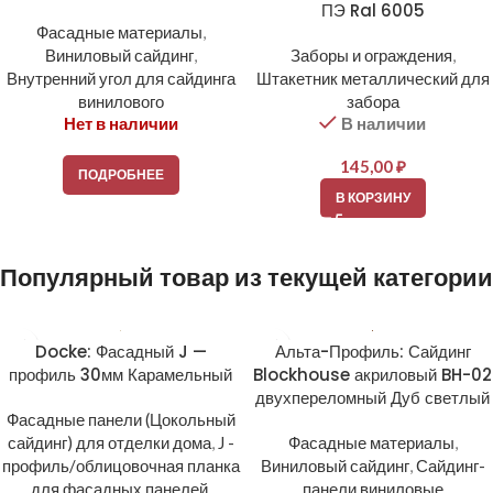
ПЭ Ral 6005
Фасадные материалы
,
Виниловый сайдинг
,
Заборы и ограждения
,
Внутренний угол для сайдинга
Штакетник металлический для
винилового
забора
Нет в наличии
В наличии
145,00
₽
ПОДРОБНЕЕ
В КОРЗИНУ
Популярный товар из текущей категории
Docke: Фасадный J —
Альта-Профиль: Сайдинг
профиль 30мм Карамельный
Blockhouse акриловый BH-02
двухпереломный Дуб светлый
Фасадные панели (Цокольный
сайдинг) для отделки дома
,
J -
Фасадные материалы
,
профиль/облицовочная планка
Виниловый сайдинг
,
Сайдинг-
для фасадных панелей
,
панели виниловые