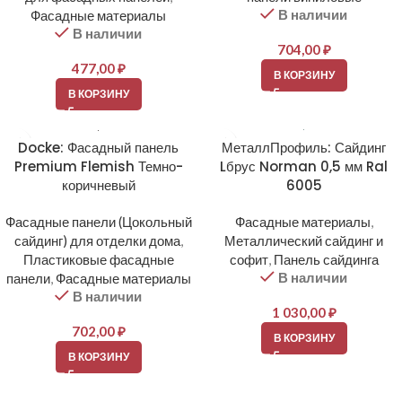
В наличии
Фасадные материалы
В наличии
704,00
₽
477,00
₽
В КОРЗИНУ
В КОРЗИНУ
Docke: Фасадный панель
МеталлПрофиль: Сайдинг
Premium Flemish Темно-
Lбрус Norman 0,5 мм Ral
коричневый
6005
Фасадные панели (Цокольный
Фасадные материалы
,
сайдинг) для отделки дома
,
Металлический сайдинг и
Пластиковые фасадные
софит
,
Панель сайдинга
В наличии
панели
,
Фасадные материалы
В наличии
1 030,00
₽
702,00
₽
В КОРЗИНУ
В КОРЗИНУ