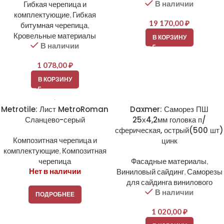
В наличии
Гибкая черепица и
комплектующие
,
Гибкая
19 170,00
₽
битумная черепица
,
Кровельные материалы
В КОРЗИНУ
В наличии
1 078,00
₽
В КОРЗИНУ
Metrotile: Лист MetroRoman
Daxmer: Саморез ПШ
Сланцево-серый
25х4,2мм головка п/
сферическая, острый(500 шт)
Композитная черепица и
цинк
комплектующие
,
Композитная
черепица
Фасадные материалы
,
Нет в наличии
Виниловый сайдинг
,
Саморезы
для сайдинга винилового
В наличии
ПОДРОБНЕЕ
1 020,00
₽