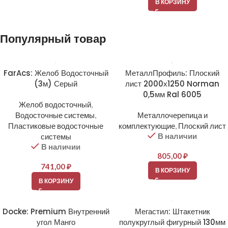
В КОРЗИНУ
Популярный товар
FarAcs: Желоб Водосточный
МеталлПрофиль: Плоский
(3м) Серый
лист 2000х1250 Norman
0,5мм Ral 6005
Желоб водосточный
,
Водосточные системы
,
Металлочерепица и
Пластиковые водосточные
комплектующие
,
Плоский лист
В наличии
системы
В наличии
805,00
₽
741,00
₽
В КОРЗИНУ
В КОРЗИНУ
Docke: Premium Внутренний
Мегастил: Штакетник
угол Манго
полукруглый фигурный 130мм