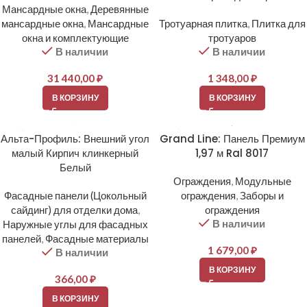
Мансардные окна
,
Деревянные
мансардные окна
,
Мансардные
Тротуарная плитка
,
Плитка для
окна и комплектующие
тротуаров
В наличии
В наличии
31 440,00
₽
1 348,00
₽
В КОРЗИНУ
В КОРЗИНУ
Альта-Профиль: Внешний угол
Grand Line: Панель Премиум
малый Кирпич клинкерный
1,97 м Ral 8017
Белый
Ограждения
,
Модульные
Фасадные панели (Цокольный
ограждения
,
Заборы и
сайдинг) для отделки дома
,
ограждения
В наличии
Наружные углы для фасадных
панелей
,
Фасадные материалы
1 679,00
₽
В наличии
В КОРЗИНУ
366,00
₽
В КОРЗИНУ