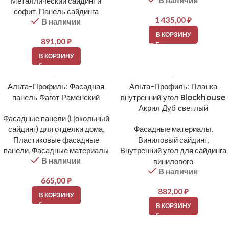
В наличии
Металлический сайдинг и
софит
,
Панель сайдинга
1 435,00
₽
В наличии
В КОРЗИНУ
891,00
₽
В КОРЗИНУ
Альта-Профиль: Фасадная
Альта-Профиль: Планка
панель Фагот Раменский
внутренний угол Blockhouse
Акрил Дуб светлый
Фасадные панели (Цокольный
сайдинг) для отделки дома
,
Фасадные материалы
,
Пластиковые фасадные
Виниловый сайдинг
,
панели
,
Фасадные материалы
Внутренний угол для сайдинга
В наличии
винилового
В наличии
665,00
₽
882,00
₽
В КОРЗИНУ
В КОРЗИНУ