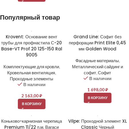
Популярный товар
Krovent: Основание вент
Grand Line: Софит без
трубы для профнастила С-20
перфорации Print Elite 0,45
Base-VT Prof 20 125-150 Ral
мм Golden Wood
9005
Фасадные материалы
,
Комплектующие для кровли
,
Металлический сайдинг и
Кровельная вентиляция
,
софит
,
Софит
В наличии
Проходные элементы
В наличии
1 698,00
₽
2 163,00
₽
В КОРЗИНУ
В КОРЗИНУ
Коньково-карнизная черепица
Vilpe: Проходной элемент XL
Premium 11/22 п.м. Вагаси
Classic Черный