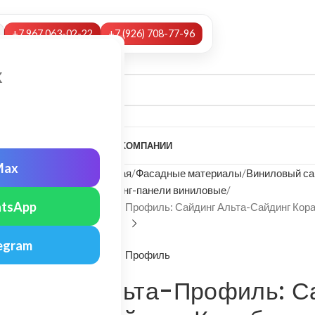
+7 967 063-02-22
+7 (926) 708-77-96
х
А
НАШИ УСЛУГИ
МОНТАЖ
О КОМПАНИИ
Max
Главная
Фасадные материалы
Виниловый са
Сайдинг-панели виниловые
tsApp
Альта-Профиль: Сайдинг Альта-Сайдинг Кор
egram
Альта-Профиль
Альта-Профиль: С