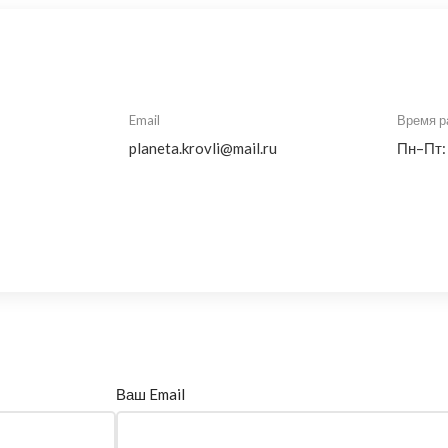
Email
Время р
planeta.krovli@mail.ru
Пн–Пт:
Ваш Email