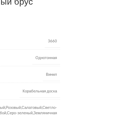
ый брус
3660
Однотонная
Винил
Корабельная доска
ый,Розовый,Салатовый,Светло-
убой,Серо-зеленый,Земляничная