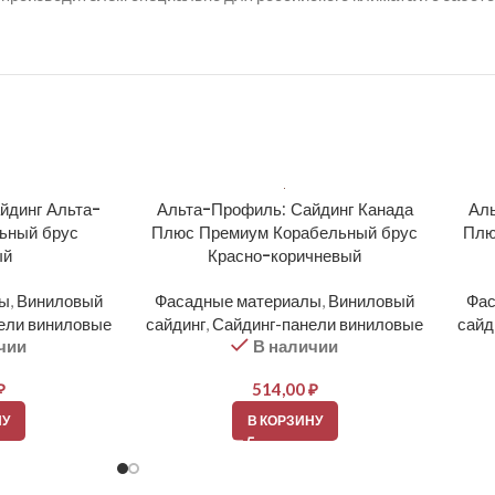
йдинг Альта-
Альта-Профиль: Сайдинг Канада
Аль
ьный брус
Плюс Премиум Корабельный брус
Плю
ый
Красно-коричневый
лы
,
Виниловый
Фасадные материалы
,
Виниловый
Фас
ели виниловые
сайдинг
,
Сайдинг-панели виниловые
сайд
чии
В наличии
₽
514,00
₽
НУ
В КОРЗИНУ