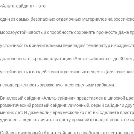
«Альта-сайдинг» – это:
один из самых безопасных отделочных материалов на российск
морозоустойчивость и способность сохранять прочность даже при
устойчивость к значительным перепадам температур и воздейс
долговечность: срок эксплуатации «Альта-сайдинга» – до 30 лет;
устойчивость к воздействию агрессивных веществ (для очистки
неподверженность заражению плесневелыми грибками.
Виниловый сайдинг «Альта-сайдинг» представлен в широкой цвето
романтический розовый сайдинг, лимонный, серый сайдинг и дру
многих лет. И даже если через несколько лет вы сделаете пристр
удивлены: ведь отличить по цвету прежний фасад от нового не с
Сайдинг виниловый «Альта-сайдинг» разработан отечественным 