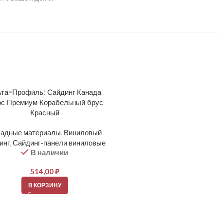
та-Профиль: Сайдинг Канада
Docke: PREMIUM Сайд
с Премиум Корабельный брус
Корабельный брус D4.5D 
Красный
Фасадные материалы
,
Вин
адные материалы
,
Виниловый
сайдинг
,
Сайдинг-панели ви
В наличии
инг
,
Сайдинг-панели виниловые
В наличии
364,00
₽
514,00
₽
В КОРЗИНУ
В КОРЗИНУ