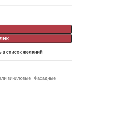
У
КЛИК
 в список желаний
ели виниловые
,
Фасадные