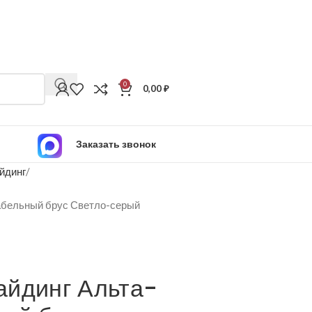
0
0,00
₽
Заказать звонок
йдинг
абельный брус Светло-серый
айдинг Альта-