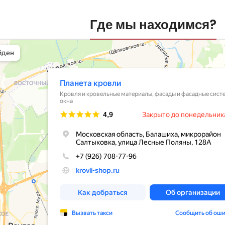
Где мы находимся?
вли
овельные материалы в Балашихе
шихе