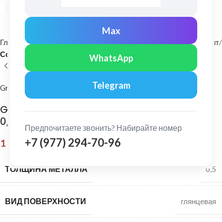
Нажмите, чтобы увеличить
Max
Главная
Фасадные материалы
Металлический сайдинг и софит
Софит
WhatsApp
Telegram
Grand Line
Grand Line: Софит центр. перфорация Satin
0,5 мм Ral 7016
Предпочитаете звонить? Набирайте номер
+7 (977) 294-70-96
1 135,00
₽
ТОЛЩИНА МЕТАЛЛА
0,5
ВИД ПОВЕРХНОСТИ
глянцевая