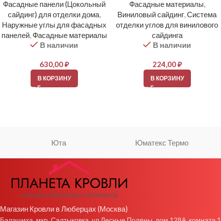
Фасадные панели (Цокольный
Фасадные материалы
,
сайдинг) для отделки дома
,
Виниловый сайдинг
,
Система
Наружные углы для фасадных
отделки углов для винилового
панелей
,
Фасадные материалы
сайдинга
В наличии
В наличии
630,00
₽
224,00
₽
В КОРЗИНУ
В КОРЗИНУ
Юта
Юматекс Термо
Магазин Кровли в Люберцах (Москва)
Балашиха, мкр. Салтыковка, ул Лесные Поляны, дом 128А, комната 1