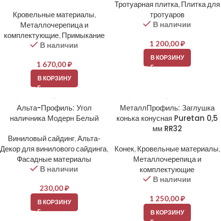
Тротуарная плитка
,
Плитка для
Кровельные материалы
,
тротуаров
В наличии
Металлочерепица и
комплектующие
,
Примыкание
1 200,00
₽
В наличии
В КОРЗИНУ
1 670,00
₽
В КОРЗИНУ
Альта-Профиль: Угол
МеталлПрофиль: Заглушка
наличника Модерн Белый
конька конусная Puretan 0,5
мм RR32
Виниловый сайдинг
,
Альта-
Декор для винилового сайдинга
,
Конек
,
Кровельные материалы
,
Фасадные материалы
Металлочерепица и
В наличии
комплектующие
В наличии
230,00
₽
1 250,00
₽
В КОРЗИНУ
В КОРЗИНУ