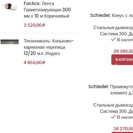
FarAcs: Лента
Герметизирующая 300
Schiedel: Конус с з
мм х 10 м Коричневый
3 520,00
₽
Стальные дымоход
Система 300
,
Д
В нали
Технониколь: Коньково-
карнизная черепица
28 380,0
12/20 м.п. Индиго
В КОРЗИ
4 856,00
₽
Schiedel: Промежут
элемент д
Стальные дымоход
Система 300
,
Д
В нали
24 270,0