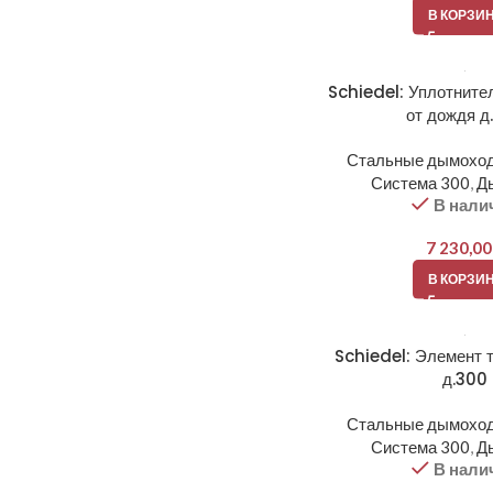
В КОРЗИ
Schiedel: Уплотните
от дождя д
Стальные дымоход
Система 300
,
Д
В нали
7 230,0
В КОРЗИ
Schiedel: Элемент 
д.300
Стальные дымоход
Система 300
,
Д
В нали