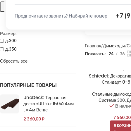
наличию, доставке 
ФИЛЬТРАЦИЯ
адрес.
+7 (
Предпочитаете звонить? Набирайте номер
Написать в M
Размер:
д.300
Главная
Дымоходы
С
д.350
Показать
24
36
Сбросить все
Schiedel: Декорати
Стандарт 0-5
ПОПУЛЯРНЫЕ ТОВАРЫ
Стальные дымоход
UnoDeck: Террасная
Система 300
,
Д
доска «Ultra» 150x24мм
В нали
L=4м Венге
7 560,0
2 360,00
₽
В КОРЗИ