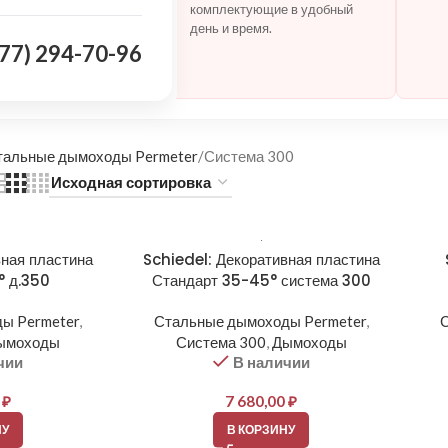
комплектующие в удобный
и монтажу под ваш
день и время.
977) 294-70-96
ax
тальные дымоходы Permeter
Система 300
вная пластина
Schiedel: Декоративная пластина
° д.350
Стандарт 35-45° система 300
ы Permeter
,
Стальные дымоходы Permeter
,
ымоходы
Система 300
,
Дымоходы
чии
В наличии
0
₽
7 680,00
₽
НУ
В КОРЗИНУ