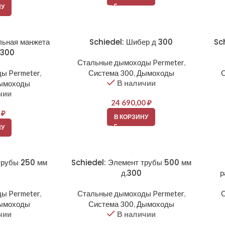
НУ
льная манжета
Schiedel: Шибер д 300
Sc
.300
Стальные дымоходы Permeter
,
ы Permeter
,
Система 300
,
Дымоходы
В наличии
ымоходы
чии
24 690,00
₽
0
₽
В КОРЗИНУ
НУ
трубы 250 мм
Schiedel: Элемент трубы 500 мм
д.300
р
ы Permeter
,
Стальные дымоходы Permeter
,
ымоходы
Система 300
,
Дымоходы
чии
В наличии