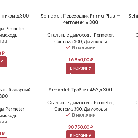
онтиком д.300
Schiedel: Переходник Prima Plus —
Schi
Permeter д.300
ы Permeter
,
ымоходы
Стальные дымоходы Permeter
,
чии
Система 300
,
Дымоходы
В наличии
0
₽
16 860,00
₽
НУ
В КОРЗИНУ
очный опорный
Schiedel: Тройник 45° д.300
.300
Стальные дымоходы Permeter
,
ы Permeter
,
Система 300
,
Дымоходы
В наличии
ымоходы
чии
30 750,00
₽
0
₽
В КОРЗИНУ