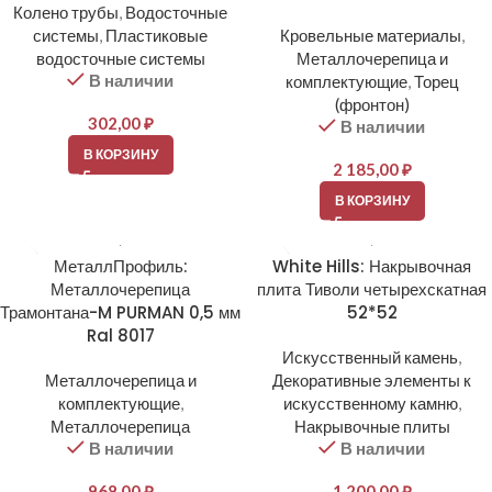
Колено трубы
,
Водосточные
системы
,
Пластиковые
Кровельные материалы
,
водосточные системы
Металлочерепица и
В наличии
комплектующие
,
Торец
(фронтон)
302,00
₽
В наличии
В КОРЗИНУ
2 185,00
₽
В КОРЗИНУ
МеталлПрофиль:
White Hills: Накрывочная
Металлочерепица
плита Тиволи четырехскатная
Трамонтана-M PURMAN 0,5 мм
52*52
Ral 8017
Искусственный камень
,
Металлочерепица и
Декоративные элементы к
комплектующие
,
искусственному камню
,
Металлочерепица
Накрывочные плиты
В наличии
В наличии
968,00
₽
1 200,00
₽