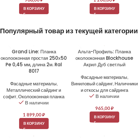
В КОРЗИНУ
В КОРЗИНУ
Популярный товар из текущей категории
Grand Line: Планка
Альта-Профиль: Планка
околооконная простая 250х50
околооконная Blockhouse
Pe 0,45 мм, длина 2м. Ral
Акрил Дуб светлый
8017
Фасадные материалы
,
Фасадные материалы
,
Виниловый сайдинг
,
Наличники
Металлический сайдинг и
и откосы для сайдинга
В наличии
софит
,
Околооконная планка
В наличии
965,00
₽
1 899,00
₽
В КОРЗИНУ
В КОРЗИНУ