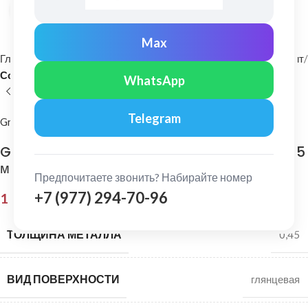
Нажмите, чтобы увеличить
Max
Главная
Фасадные материалы
Металлический сайдинг и софит
Софит
WhatsApp
Telegram
Grand Line
Grand Line: Софит центр. перфорация Pe 0,45
мм Ral 3003
Предпочитаете звонить? Набирайте номер
+7 (977) 294-70-96
1 034,00
₽
ТОЛЩИНА МЕТАЛЛА
0,45
ВИД ПОВЕРХНОСТИ
глянцевая