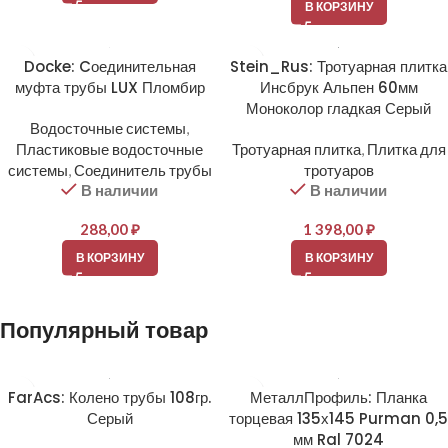
В КОРЗИНУ
Docke: Cоединительная
Stein_Rus: Тротуарная плитка
муфта трубы LUX Пломбир
Инсбрук Альпен 60мм
Моноколор гладкая Серый
Водосточные системы
,
Пластиковые водосточные
Тротуарная плитка
,
Плитка для
системы
,
Соединитель трубы
тротуаров
В наличии
В наличии
288,00
₽
1 398,00
₽
В КОРЗИНУ
В КОРЗИНУ
Популярный товар
FarAcs: Колено трубы 108гр.
МеталлПрофиль: Планка
Серый
торцевая 135х145 Purman 0,5
мм Ral 7024