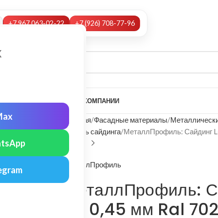
+7 967 063-02-22
+7 (926) 708-77-96
х
А
НАШИ УСЛУГИ
МОНТАЖ
О КОМПАНИИ
Max
Главная
Фасадные материалы
Металлически
Панель сайдинга
МеталлПрофиль: Сайдинг Lб
tsApp
МеталлПрофиль
egram
МеталлПрофиль: С
Pe 0,45 мм Ral 70