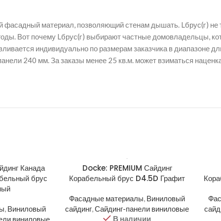
тый фасадный материал, позволяющий стенам дышать. Lбрус(r) не
оды. Вот почему Lбрус(r) выбирают частные домовладельцы, кот
авливается индивидуально по размерам заказчика в диапазоне дли
анели 240 мм. За заказы менее 25 кв.м. может взиматься наценка
йдинг Канада
Docke: PREMIUM Сайдинг
бельный брус
Корабельный брус D4.5D Графит
Кора
ный
Фасадные материалы
,
Виниловый
Фас
лы
,
Виниловый
сайдинг
,
Сайдинг-панели виниловые
сайд
В наличии
ели виниловые