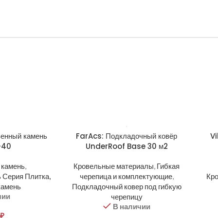
венный камень
FarAcs: Подкладочный ковёр
Vi
-40
UnderRoof Base 30 м2
 камень
,
Кровельные материалы
,
Гибкая
 Серия Плитка,
черепица и комплектующие
,
Кр
камень
Подкладочный ковер под гибкую
чии
черепицу
В наличии
₽