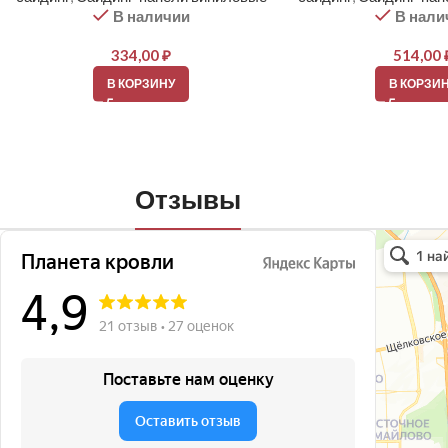
В наличии
В нали
334,00
₽
514,00
В КОРЗИНУ
В КОРЗИ
Отзывы
Планета кро
Кровля и кр
Окна в Бала