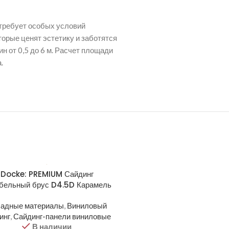
 требует особых условий
орые ценят эстетику и заботятся
н от 0,5 до 6 м. Расчет площади
.
Docke: PREMIUM Сайдинг
Docke: PREMIUM Сайд
бельный брус D4.5D Карамель
Корабельный брус D4.5D
адные материалы
,
Виниловый
Фасадные материалы
,
Вин
инг
,
Сайдинг-панели виниловые
сайдинг
,
Сайдинг-панели ви
В наличии
В наличии