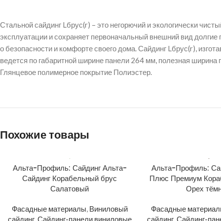
Стальной сайдинг Lбрус(r) – это негорючий и экологически чис
эксплуатации и сохраняет первоначальный внешний вид долгие г
о безопасности и комфорте своего дома. Сайдинг Lбрус(r), изгот
ведется по габаритной ширине панели 264 мм, полезная ширина п
Глянцевое полимерное покрытие Полиэстер.
Похожие товары
Альта-Профиль: Сайдинг Альта-
Альта-Профиль: Са
Сайдинг Корабельный брус
Плюс Премиум Кора
Салатовый
Орех тём
Фасадные материалы
,
Виниловый
Фасадные материа
сайдинг
,
Сайдинг-панели виниловые
сайдинг
,
Сайдинг-пан