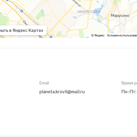
Email
Время р
planeta.krovli@mail.ru
Пн–Пт: