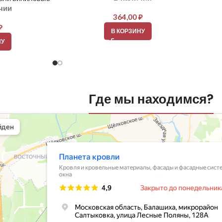
чии
364,00
₽
₽
В КОРЗИНУ
НУ
Где мы находимся?
вли
овельные материалы в Балашихе
шихе