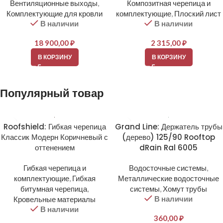
Вентиляционные выходы
,
Композитная черепица и
Комплектующие для кровли
комплектующие
,
Плоский лист
В наличии
В наличии
18 900,00
₽
2 315,00
₽
В КОРЗИНУ
В КОРЗИНУ
Популярный товар
Roofshield: Гибкая черепица
Grand Line: Держатель трубы
Классик Модерн Коричневый с
(дерево) 125/90 Rooftop
оттенением
dRain Ral 6005
Гибкая черепица и
Водосточные системы
,
комплектующие
,
Гибкая
Металлические водосточные
битумная черепица
,
системы
,
Хомут трубы
В наличии
Кровельные материалы
В наличии
360,00
₽