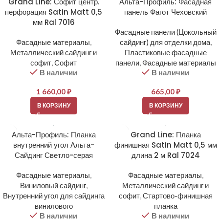
Grand Line: Софит центр.
Альта-Профиль: Фасадная
перфорация Satin Matt 0,5
панель Фагот Чеховский
мм Ral 7016
Фасадные панели (Цокольный
Фасадные материалы
,
сайдинг) для отделки дома
,
Металлический сайдинг и
Пластиковые фасадные
софит
,
Софит
панели
,
Фасадные материалы
В наличии
В наличии
1 660,00
₽
665,00
₽
В КОРЗИНУ
В КОРЗИНУ
Альта-Профиль: Планка
Grand Line: Планка
внутренний угол Альта-
финишная Satin Matt 0,5 мм
Сайдинг Светло-серая
длина 2 м Ral 7024
Фасадные материалы
,
Фасадные материалы
,
Виниловый сайдинг
,
Металлический сайдинг и
Внутренний угол для сайдинга
софит
,
Стартово-финишная
винилового
планка
В наличии
В наличии