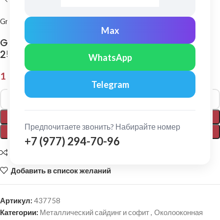
Grand Line
Max
Grand Line: Планка околооконная простая
250х50 Pe 0,45 мм, длина 2м. Ral 7024
WhatsApp
1 899,00
₽
Telegram
Alternative:
В КОРЗИНУ
Предпочитаете звонить? Набирайте номер
ПОКУПКА В 1 КЛИК
+7 (977) 294-70-96
Добавить для сравнения
Добавить в список желаний
Артикул:
437758
Категории:
Металлический сайдинг и софит
,
Околооконная