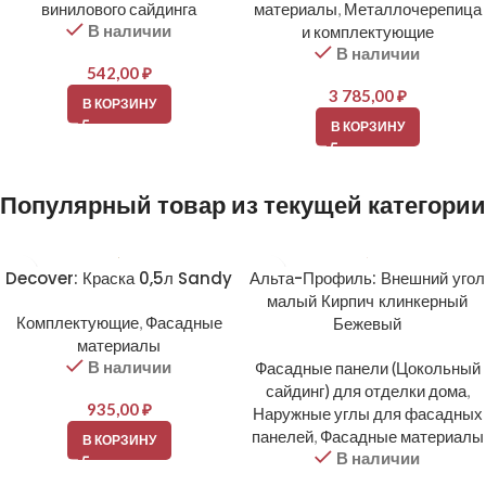
винилового сайдинга
материалы
,
Металлочерепица
В наличии
и комплектующие
В наличии
542,00
₽
3 785,00
₽
В КОРЗИНУ
В КОРЗИНУ
Популярный товар из текущей категории
Decover: Краска 0,5л Sandy
Альта-Профиль: Внешний угол
малый Кирпич клинкерный
Комплектующие
,
Фасадные
Бежевый
материалы
В наличии
Фасадные панели (Цокольный
сайдинг) для отделки дома
,
935,00
₽
Наружные углы для фасадных
панелей
,
Фасадные материалы
В КОРЗИНУ
В наличии