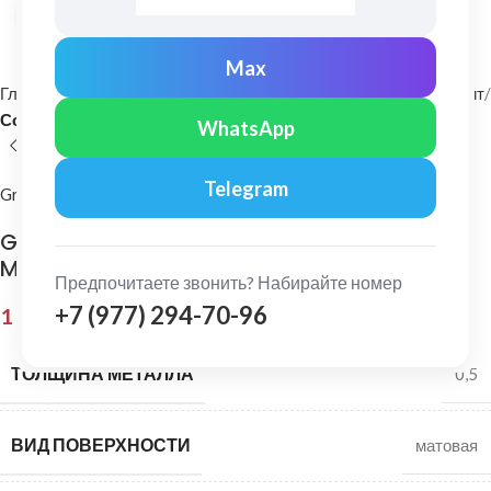
Нажмите, чтобы увеличить
Max
Главная
Фасадные материалы
Металлический сайдинг и софит
Софит
WhatsApp
Telegram
Grand Line
Grand Line: Софит центр. перфорация Satin
Matt 0,5 мм Ral 7016
Предпочитаете звонить? Набирайте номер
+7 (977) 294-70-96
1 660,00
₽
ТОЛЩИНА МЕТАЛЛА
0,5
ВИД ПОВЕРХНОСТИ
матовая