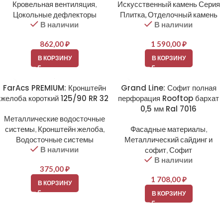
Кровельная вентиляция
,
Искусственный камень Серия
Цокольные дефлекторы
Плитка, Отделочный камень
В наличии
В наличии
862,00
₽
1 590,00
₽
В КОРЗИНУ
В КОРЗИНУ
FarAcs PREMIUM: Кронштейн
Grand Line: Софит полная
желоба короткий 125/90 RR 32
перфорация Rooftop бархат
0,5 мм Ral 7016
Металлические водосточные
системы
,
Кронштейн желоба
,
Фасадные материалы
,
Водосточные системы
Металлический сайдинг и
В наличии
софит
,
Софит
В наличии
375,00
₽
1 708,00
₽
В КОРЗИНУ
В КОРЗИНУ