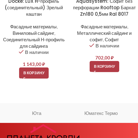
Docke: LUX H-профиль
Aquasystem: Софит без
(соединительный) Зрелый
перфорации Rooftop Бархат
каштан
Zn180 0,5мм Ral 8017
Фасадные материалы
,
Фасадные материалы
,
Виниловый сайдинг
,
Металлический сайдинг и
Соединительный H-профиль
софит
,
Софит
В наличии
для сайдинга
В наличии
702,00
₽
1 143,00
₽
В КОРЗИНУ
В КОРЗИНУ
Юта
Юматекс Термо