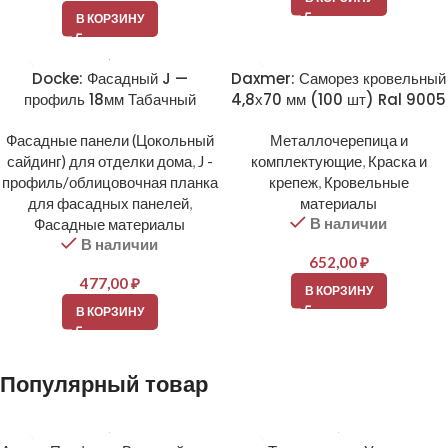
В КОРЗИНУ
Docke: Фасадный J —
Daxmer: Саморез кровельный
профиль 18мм Табачный
4,8х70 мм (100 шт) Ral 9005
Фасадные панели (Цокольный
Металлочерепица и
сайдинг) для отделки дома
,
J -
комплектующие
,
Краска и
профиль/облицовочная планка
крепеж
,
Кровельные
для фасадных панелей
,
материалы
В наличии
Фасадные материалы
В наличии
652,00
₽
477,00
₽
В КОРЗИНУ
В КОРЗИНУ
Популярный товар