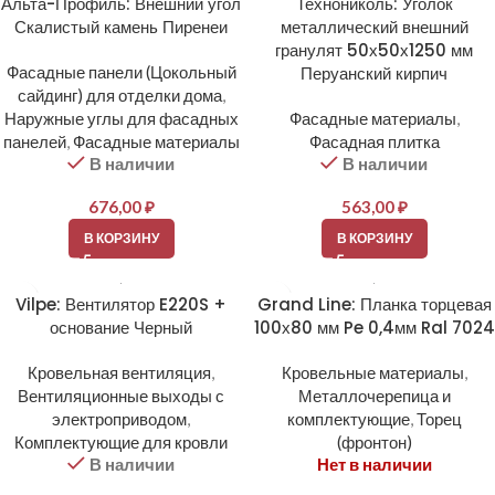
Альта-Профиль: Внешний угол
Технониколь: Уголок
Скалистый камень Пиренеи
металлический внешний
гранулят 50х50х1250 мм
Фасадные панели (Цокольный
Перуанский кирпич
сайдинг) для отделки дома
,
Наружные углы для фасадных
Фасадные материалы
,
панелей
,
Фасадные материалы
Фасадная плитка
В наличии
В наличии
676,00
₽
563,00
₽
В КОРЗИНУ
В КОРЗИНУ
Vilpe: Вентилятор E220S +
Grand Line: Планка торцевая
основание Черный
100х80 мм Pe 0,4мм Ral 7024
Кровельная вентиляция
,
Кровельные материалы
,
Вентиляционные выходы с
Металлочерепица и
электроприводом
,
комплектующие
,
Торец
Комплектующие для кровли
(фронтон)
В наличии
Нет в наличии