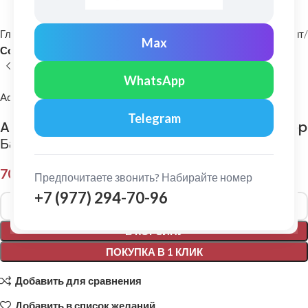
Главная
Фасадные материалы
Металлический сайдинг и софит
Max
Софит
WhatsApp
Aquasystem
Telegram
Aquasystem: Софит без перфорации Rooftop
Бархат Zn180 0,5мм Ral 8017
702,00
₽
Предпочитаете звонить? Набирайте номер
+7 (977) 294-70-96
Alternative:
В КОРЗИНУ
ПОКУПКА В 1 КЛИК
Добавить для сравнения
Добавить в список желаний