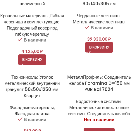
полимерный
60х140х305 см
Кровельные материалы
,
Гибкая
Чердачные лестницы
,
черепица и комплектующие
,
Металлические лестницы
В наличии
Подкладочный ковер под
гибкую черепицу
39 330,00
₽
В наличии
В КОРЗИНУ
4 125,00
₽
В КОРЗИНУ
Технониколь: Уголок
МеталлПрофиль: Соединитель
металлический внутренний
желоба Foramina D=150 мм
гранулят 50х50х1250 мм
PUR Ral 7024
Кварцит
Водосточные системы
,
Фасадные материалы
,
Металлические водосточные
Фасадная плитка
системы
,
Соединитель желоба
В наличии
Нет в наличии
563,00
₽