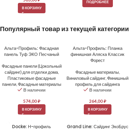
ПОДРОБНЕЕ
В КОРЗИНУ
Популярный товар из текущей категории
Альта-Профиль: Фасадная
Альта-Профиль: Планка
панель Туф ЭКО Песчаный
финишная Аляска Классик
Форест
Фасадные панели (Цокольный
сайдинг) для отделки дома
,
Фасадные материалы
,
Пластиковые фасадные
Виниловый сайдинг
,
Финишный
панели
,
Фасадные материалы
профиль для сайдинга
В наличии
В наличии
574,00
₽
264,00
₽
В КОРЗИНУ
В КОРЗИНУ
Docke: Н-профиль
Grand Line: Сайдинг ЭкоБрус