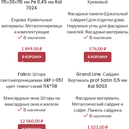
115х30х115 мм Pe 0,45 мм Ral
Кремовый
7024
Фасадные панели (Цокольный
Ендова
,
Кровельные
сайдинг) для отделки дома
,
материалы
,
Металлочерепица
Наружные углы для фасадных
и комплектующие
панелей
,
Фасадные материалы
В наличии
В наличии
1 899,00
₽
576,00
₽
В КОРЗИНУ
В КОРЗИНУ
Fakro: Штора
Grand Line: Сайдинг
светонепроницаемая ARF I-051
Вертикаль prof Satin 0,5 мм
цвет темно-синий 114*118
Ral 9003
Мансардные окна
,
Шторы на
Фасадные материалы
,
мансардные окна и жалюзи
Металлический сайдинг и
В наличии
софит
,
Панель сайдинга
В наличии
12 060,00
₽
1 021,00
₽