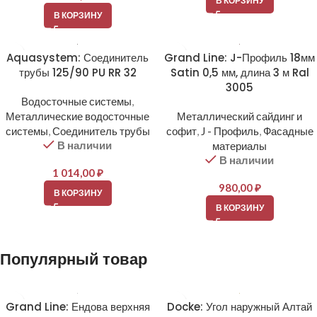
В КОРЗИНУ
В КОРЗИНУ
Aquasystem: Соединитель
Grand Line: J-Профиль 18мм
трубы 125/90 PU RR 32
Satin 0,5 мм, длина 3 м Ral
3005
Водосточные системы
,
Металлические водосточные
Металлический сайдинг и
системы
,
Соединитель трубы
софит
,
J - Профиль
,
Фасадные
В наличии
материалы
В наличии
1 014,00
₽
980,00
₽
В КОРЗИНУ
В КОРЗИНУ
Популярный товар
Grand Line: Ендова верхняя
Docke: Угол наружный Алтай