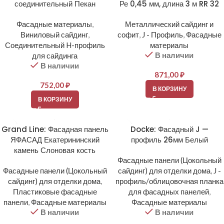
соединительный Пекан
Ре 0,45 мм, длина 3 м RR 32
Фасадные материалы
,
Металлический сайдинг и
Виниловый сайдинг
,
софит
,
J - Профиль
,
Фасадные
Соединительный H-профиль
материалы
В наличии
для сайдинга
В наличии
871,00
₽
752,00
₽
В КОРЗИНУ
В КОРЗИНУ
Grand Line: Фасадная панель
Docke: Фасадный J —
ЯФАСАД Екатерининский
профиль 26мм Белый
камень Слоновая кость
Фасадные панели (Цокольный
Фасадные панели (Цокольный
сайдинг) для отделки дома
,
J -
сайдинг) для отделки дома
,
профиль/облицовочная планка
Пластиковые фасадные
для фасадных панелей
,
панели
,
Фасадные материалы
Фасадные материалы
В наличии
В наличии