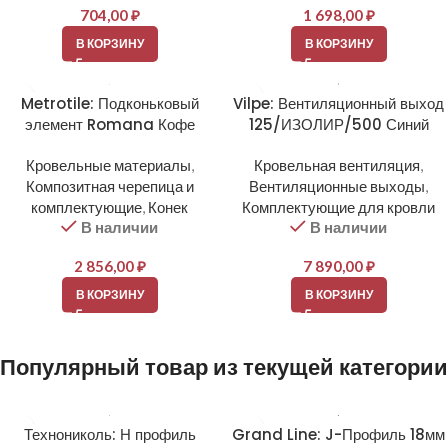
704,00
₽
1 698,00
₽
В КОРЗИНУ
В КОРЗИНУ
Metrotile: Подконьковый
Vilpe: Вентиляционный выход
элемент Romana Кофе
125/ИЗОЛИР/500 Синий
Кровельные материалы
,
Кровельная вентиляция
,
Композитная черепица и
Вентиляционные выходы
,
комплектующие
,
Конек
Комплектующие для кровли
В наличии
В наличии
2 856,00
₽
7 890,00
₽
В КОРЗИНУ
В КОРЗИНУ
Популярный товар из текущей категории
Технониколь: Н профиль
Grand Line: J-Профиль 18мм