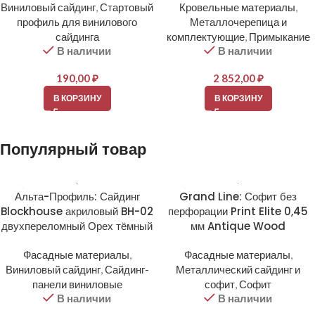
Виниловый сайдинг
,
Стартовый
Кровельные материалы
,
профиль для винилового
Металлочерепица и
сайдинга
комплектующие
,
Примыкание
В наличии
В наличии
190,00
₽
2 852,00
₽
В КОРЗИНУ
В КОРЗИНУ
Популярный товар
Альта-Профиль: Сайдинг
Grand Line: Софит без
Blockhouse акриловый BH-02
перфорации Print Elite 0,45
двухпереломный Орех тёмный
мм Antique Wood
Фасадные материалы
,
Фасадные материалы
,
Виниловый сайдинг
,
Сайдинг-
Металлический сайдинг и
панели виниловые
софит
,
Софит
В наличии
В наличии