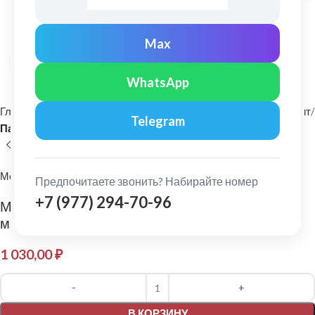
Max
Нажмите, чтобы увеличить
WhatsApp
Главная
Фасадные материалы
Металлический сайдинг и софит
Telegram
Панель сайдинга
МеталлПрофиль
Предпочитаете звонить? Набирайте номер
+7 (977) 294-70-96
МеталлПрофиль: Сайдинг Lбрус Norman 0,5
мм RR32
1 030,00
₽
Alternative:
В КОРЗИНУ