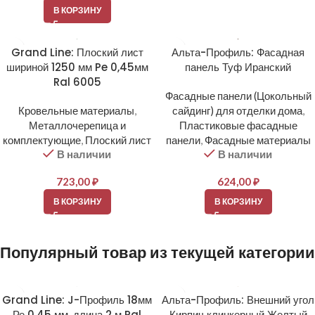
В КОРЗИНУ
Grand Line: Плоский лист
Альта-Профиль: Фасадная
шириной 1250 мм Pe 0,45мм
панель Туф Иранский
Ral 6005
Фасадные панели (Цокольный
Кровельные материалы
,
сайдинг) для отделки дома
,
Металлочерепица и
Пластиковые фасадные
комплектующие
,
Плоский лист
панели
,
Фасадные материалы
В наличии
В наличии
723,00
₽
624,00
₽
В КОРЗИНУ
В КОРЗИНУ
Популярный товар из текущей категории
Grand Line: J-Профиль 18мм
Альта-Профиль: Внешний угол
Ре 0,45 мм, длина 2 м Ral
Кирпич клинкерный Желтый