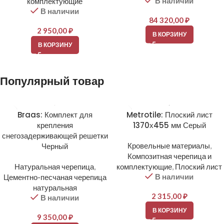
В наличии
комплектующие
В наличии
84 320,00
₽
2 950,00
₽
В КОРЗИНУ
В КОРЗИНУ
Популярный товар
Braas: Комплект для
Metrotile: Плоский лист
крепления
1370х455 мм Серый
снегозадерживающей решетки
Черный
Кровельные материалы
,
Композитная черепица и
Натуральная черепица
,
комплектующие
,
Плоский лист
В наличии
Цементно-песчаная черепица
натуральная
2 315,00
₽
В наличии
В КОРЗИНУ
9 350,00
₽