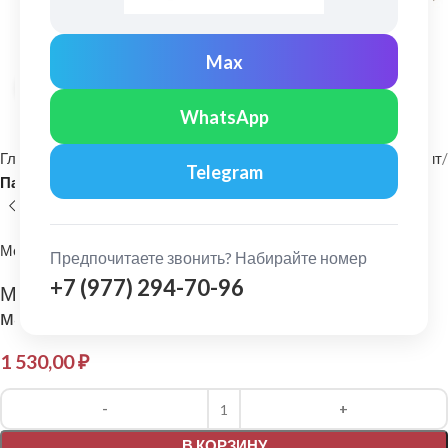
Max
Нажмите, чтобы увеличить
WhatsApp
Главная
Фасадные материалы
Металлический сайдинг и софит
Telegram
Панель сайдинга
МеталлПрофиль
Предпочитаете звонить? Набирайте номер
+7 (977) 294-70-96
МеталлПрофиль: Сайдинг Lбрус Ecosteel
матовый 0,5 мм Сосна
1 530,00
₽
Alternative:
В КОРЗИНУ