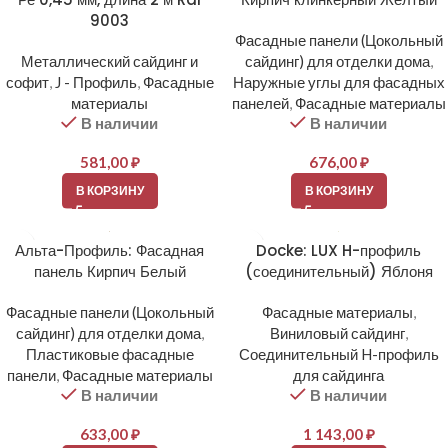
9003
Фасадные панели (Цокольный
Металлический сайдинг и
сайдинг) для отделки дома
,
софит
,
J - Профиль
,
Фасадные
Наружные углы для фасадных
материалы
панелей
,
Фасадные материалы
В наличии
В наличии
581,00
₽
676,00
₽
В КОРЗИНУ
В КОРЗИНУ
Альта-Профиль: Фасадная
Docke: LUX H-профиль
панель Кирпич Белый
(соединительный) Яблоня
Фасадные панели (Цокольный
Фасадные материалы
,
сайдинг) для отделки дома
,
Виниловый сайдинг
,
Пластиковые фасадные
Соединительный H-профиль
панели
,
Фасадные материалы
для сайдинга
В наличии
В наличии
633,00
₽
1 143,00
₽