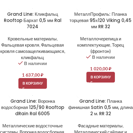
Grand Line: Кликфальц
МеталлПрофиль: Планка
Rooftop Бархат 0,5 мм Ral
торцевая 95х120 Viking 0,45
7024
мм RR 32
Кровельные материалы
,
Металлочерепица и
Фальцевая кровля
,
Фальцевая
комплектующие
,
Торец
кровля самозащелкивающаяся,
(фронтон)
В наличии
кликфальц
В наличии
1 020,00
₽
1 637,00
₽
В КОРЗИНУ
В КОРЗИНУ
Grand Line: Воронка
Grand Line: Планка
водосборная 125/90 Rooftop
финишная Satin 0,5 мм, длина
dRain Ral 6005
2 м. RR 32
Металлические водосточные
Фасадные материалы
,
системы
,
Воронка водосборная
,
Металлический сайдинг и