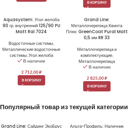
В КОРЗИНУ
Aquasystem: Угол желоба
Grand Line:
90 гр. внутренний 125/90 PU
Металлочерепица Квинта
Matt Ral 7024
Плюс GreenCoat Pural Matt
0,5 мм RR 33
Водосточные системы
,
Металлические водосточные
Металлочерепица и
системы
,
Угол желоба
комплектующие
,
В наличии
Металлочерепица
В наличии
2 712,00
₽
2 825,00
₽
В КОРЗИНУ
В КОРЗИНУ
Популярный товар из текущей категории
Grand Line: Сайдинг ЭкоБрус
Альта-Профиль: Наличник