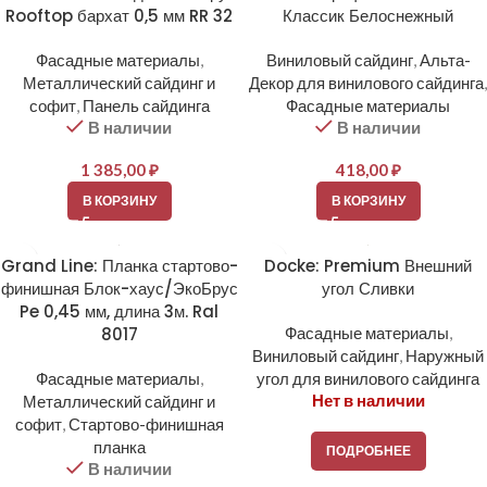
Rooftop бархат 0,5 мм RR 32
Классик Белоснежный
Фасадные материалы
,
Виниловый сайдинг
,
Альта-
Металлический сайдинг и
Декор для винилового сайдинга
,
софит
,
Панель сайдинга
Фасадные материалы
В наличии
В наличии
1 385,00
₽
418,00
₽
В КОРЗИНУ
В КОРЗИНУ
Grand Line: Планка стартово-
Docke: Premium Внешний
финишная Блок-хаус/ЭкоБрус
угол Сливки
Pe 0,45 мм, длина 3м. Ral
8017
Фасадные материалы
,
Виниловый сайдинг
,
Наружный
Фасадные материалы
,
угол для винилового сайдинга
Нет в наличии
Металлический сайдинг и
софит
,
Стартово-финишная
планка
ПОДРОБНЕЕ
В наличии