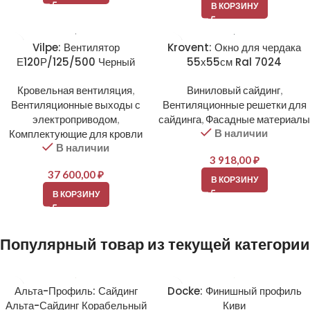
В КОРЗИНУ
Vilpe: Вентилятор
Krovent: Окно для чердака
Е120Р/125/500 Черный
55х55см Ral 7024
Кровельная вентиляция
,
Виниловый сайдинг
,
Вентиляционные выходы с
Вентиляционные решетки для
электроприводом
,
сайдинга
,
Фасадные материалы
В наличии
Комплектующие для кровли
В наличии
3 918,00
₽
37 600,00
₽
В КОРЗИНУ
В КОРЗИНУ
Популярный товар из текущей категории
Альта-Профиль: Сайдинг
Docke: Финишный профиль
Альта-Сайдинг Корабельный
Киви