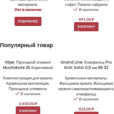
материалы
софит
,
Панель сайдинга
Нет в наличии
В наличии
891,00
₽
ПОДРОБНЕЕ
В КОРЗИНУ
Популярный товар
Vilpe: Проходной элемент
Grand Line: Кликфальц Pro
Muotokate 2K Коричневый
Gofr Satin 0,5 мм RR 32
Комплектующие для кровли
,
Кровельные материалы
,
Кровельная вентиляция
,
Фальцевая кровля
,
Фальцевая
Проходные элементы
кровля самозащелкивающаяся,
В наличии
кликфальц
В наличии
6 400,00
₽
826,00
₽
В КОРЗИНУ