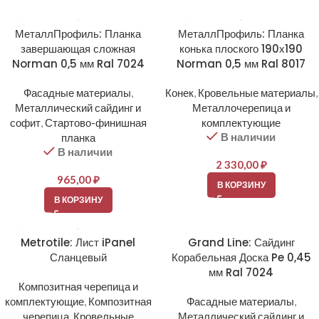
МеталлПрофиль: Планка
МеталлПрофиль: Планка
завершающая сложная
конька плоского 190х190
Norman 0,5 мм Ral 7024
Norman 0,5 мм Ral 8017
Фасадные материалы
,
Конек
,
Кровельные материалы
,
Металлический сайдинг и
Металлочерепица и
софит
,
Стартово-финишная
комплектующие
В наличии
планка
В наличии
2 330,00
₽
965,00
₽
В КОРЗИНУ
В КОРЗИНУ
Metrotile: Лист iPanel
Grand Line: Сайдинг
Сланцевый
Корабельная Доска Pe 0,45
мм Ral 7024
Композитная черепица и
комплектующие
,
Композитная
Фасадные материалы
,
черепица
,
Кровельные
Металлический сайдинг и