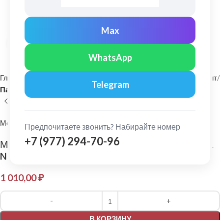
Max
Нажмите, чтобы увеличить
WhatsApp
Главная
Фасадные материалы
Металлический сайдинг и софит
Telegram
Панель сайдинга
МеталлПрофиль
Предпочитаете звонить? Набирайте номер
+7 (977) 294-70-96
МеталлПрофиль: Сайдинг Корабельная доска
Norman 0,5 мм Ral 9003
1 010,00
₽
Alternative:
В КОРЗИНУ