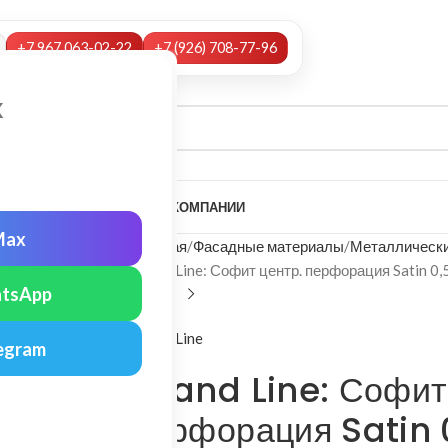
+7 967 063-02-22
+7 (926) 708-77-96
х
А
НАШИ УСЛУГИ
МОНТАЖ
О КОМПАНИИ
Max
Главная
Фасадные материалы
Металлически
Grand Line: Софит центр. перфорация Satin 0,
tsApp
Grand Line
egram
Grand Line: Софит
перфорация Satin 