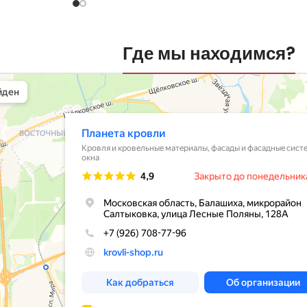
Где мы находимся?
вли
овельные материалы в Балашихе
шихе