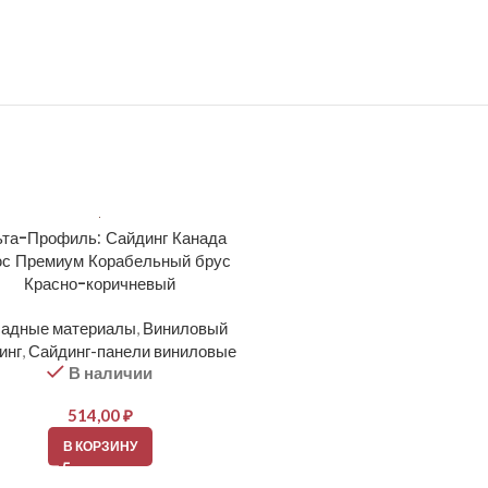
та-Профиль: Сайдинг Канада
Альта-Профиль: Сайдинг 
с Премиум Корабельный брус
Плюс Премиум Корабельны
Красно-коричневый
Орех тёмный
адные материалы
,
Виниловый
Фасадные материалы
,
Вин
инг
,
Сайдинг-панели виниловые
сайдинг
,
Сайдинг-панели ви
В наличии
В наличии
514,00
₽
514,00
₽
В КОРЗИНУ
В КОРЗИНУ