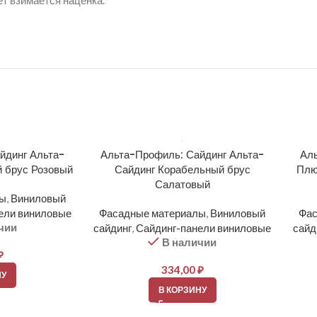
ет взимается наценка.
йдинг Альта-
Альта-Профиль: Сайдинг Альта-
Аль
 брус Розовый
Сайдинг Корабельный брус
Плю
Салатовый
лы
,
Виниловый
ели виниловые
Фасадные материалы
,
Виниловый
Фас
чии
сайдинг
,
Сайдинг-панели виниловые
сайд
В наличии
₽
334,00
₽
НУ
В КОРЗИНУ