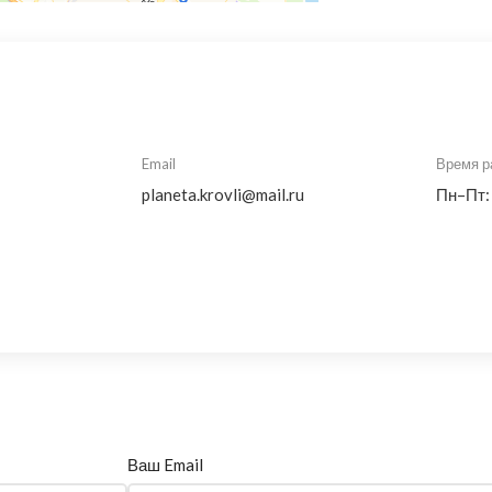
Email
Время р
planeta.krovli@mail.ru
Пн–Пт:
Ваш Email