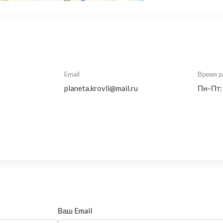
Email
Время р
planeta.krovli@mail.ru
Пн–Пт:
Ваш Email