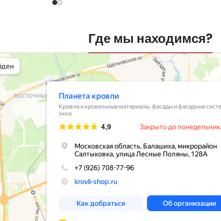
Где мы находимся?
вли
овельные материалы в Балашихе
шихе