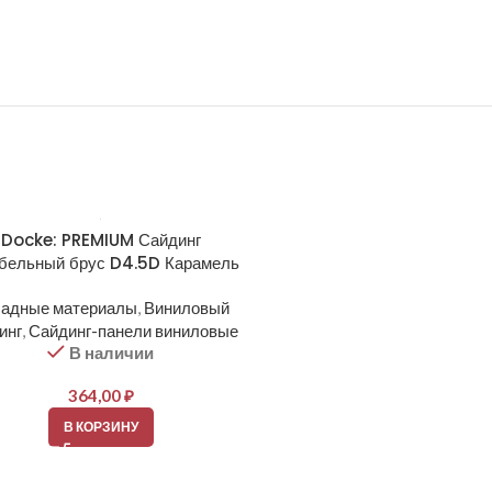
Docke: PREMIUM Сайдинг
Docke: PREMIUM Сайд
бельный брус D4.5D Карамель
Корабельный брус D4.5D К
адные материалы
,
Виниловый
Фасадные материалы
,
Вин
инг
,
Сайдинг-панели виниловые
сайдинг
,
Сайдинг-панели ви
В наличии
В наличии
364,00
₽
364,00
₽
В КОРЗИНУ
В КОРЗИНУ