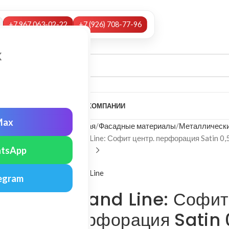
+7 967 063-02-22
+7 (926) 708-77-96
х
А
НАШИ УСЛУГИ
МОНТАЖ
О КОМПАНИИ
Max
Главная
Фасадные материалы
Металлически
Grand Line: Софит центр. перфорация Satin 0,
tsApp
Grand Line
egram
Grand Line: Софит
перфорация Satin 