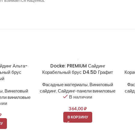
ет взимается наценка.
йдинг Альта-
Docke: PREMIUM Сайдинг
ьный брус
Корабельный брус D4.5D Графит
Кора
ый
Фасадные материалы
,
Виниловый
Фас
лы
,
Виниловый
сайдинг
,
Сайдинг-панели виниловые
сайд
В наличии
ели виниловые
чии
364,00
₽
₽
В КОРЗИНУ
НУ