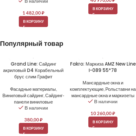
40 970,00
₽
В наличии
В КОРЗИНУ
1 482,00
₽
В КОРЗИНУ
Популярный товар
Grand Line: Сайдинг
Fakro: Маркиза AMZ New Line
акриловый D4 Корабельный
I-089 55*78
брус слим Графит
Мансардные окна и
Фасадные материалы
,
комплектующие
,
Рольставни на
Виниловый сайдинг
,
Сайдинг-
мансардные окна и маркизеты
В наличии
панели виниловые
В наличии
10 260,00
₽
380,00
₽
В КОРЗИНУ
В КОРЗИНУ