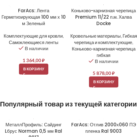
FarAcs: Лента
Коньково-карнизная черепица
Герметизирующая 100 мм х 10
Premium 11/22 п.м. Халва
м Зеленый
Docke
Комплектующие для кровли
,
Кровельные материалы
,
Гибкая
Самоклеющиеся ленты
черепица и комплектующие
,
В наличии
Коньково-карнизная черепица
гибкая
1 364,00
₽
В наличии
В КОРЗИНУ
5 878,00
₽
В КОРЗИНУ
Популярный товар из текущей категории
МеталлПрофиль: Сайдинг
FarAcs: Отлив 2000х060 ПЭ
Lбрус Norman 0,5 мм Ral
пленка Ral 9003