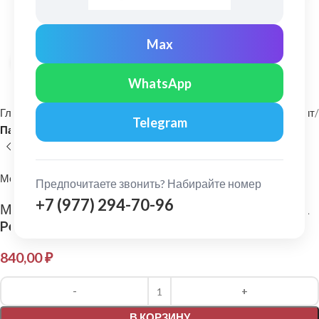
Max
Нажмите, чтобы увеличить
WhatsApp
Главная
Фасадные материалы
Металлический сайдинг и софит
Telegram
Панель сайдинга
МеталлПрофиль
Предпочитаете звонить? Набирайте номер
+7 (977) 294-70-96
МеталлПрофиль: Сайдинг Корабельная доска
Pe 0,45 мм Ral 3011
840,00
₽
Alternative:
В КОРЗИНУ