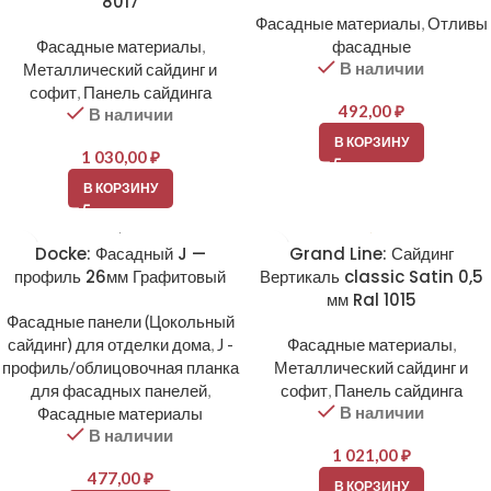
8017
Фасадные материалы
,
Отливы
Фасадные материалы
,
фасадные
В наличии
Металлический сайдинг и
софит
,
Панель сайдинга
492,00
₽
В наличии
В КОРЗИНУ
1 030,00
₽
В КОРЗИНУ
Docke: Фасадный J —
Grand Line: Сайдинг
профиль 26мм Графитовый
Вертикаль classic Satin 0,5
мм Ral 1015
Фасадные панели (Цокольный
сайдинг) для отделки дома
,
J -
Фасадные материалы
,
профиль/облицовочная планка
Металлический сайдинг и
для фасадных панелей
,
софит
,
Панель сайдинга
В наличии
Фасадные материалы
В наличии
1 021,00
₽
477,00
₽
В КОРЗИНУ