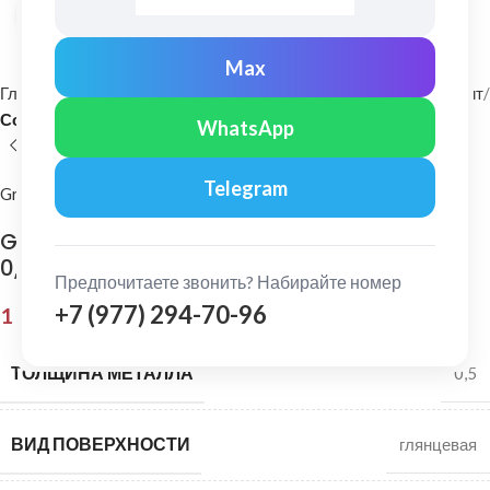
Нажмите, чтобы увеличить
Max
Главная
Фасадные материалы
Металлический сайдинг и софит
Софит
WhatsApp
Telegram
Grand Line
Grand Line: Софит центр. перфорация Satin
0,5 мм Ral 6005
Предпочитаете звонить? Набирайте номер
+7 (977) 294-70-96
1 135,00
₽
ТОЛЩИНА МЕТАЛЛА
0,5
ВИД ПОВЕРХНОСТИ
глянцевая