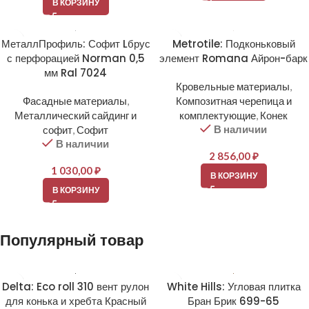
В КОРЗИНУ
МеталлПрофиль: Софит Lбрус
Metrotile: Подконьковый
с перфорацией Norman 0,5
элемент Romana Айрон-барк
мм Ral 7024
Кровельные материалы
,
Фасадные материалы
,
Композитная черепица и
Металлический сайдинг и
комплектующие
,
Конек
В наличии
софит
,
Софит
В наличии
2 856,00
₽
1 030,00
₽
В КОРЗИНУ
В КОРЗИНУ
Популярный товар
Delta: Eco roll 310 вент рулон
White Hills: Угловая плитка
для конька и хребта Красный
Бран Брик 699-65