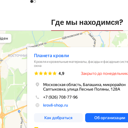
Где мы находимся?
вли
овельные материалы в Балашихе
шихе