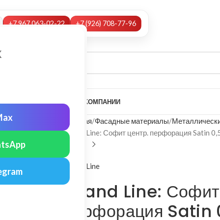
+7 967 063-02-22
+7 (926) 708-77-96
х
А
НАШИ УСЛУГИ
МОНТАЖ
О КОМПАНИИ
Max
Главная
Фасадные материалы
Металлически
Grand Line: Софит центр. перфорация Satin 0,
tsApp
Grand Line
egram
Grand Line: Софит
перфорация Satin 