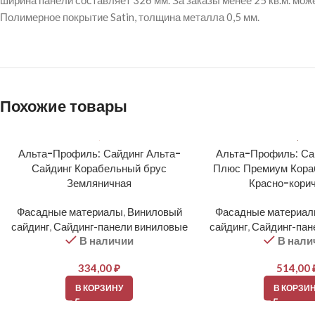
ширина панели составляет 326 мм. За заказы менее 25 кв.м. мож
Полимерное покрытие Satin, толщина металла 0,5 мм.
Похожие товары
Альта-Профиль: Сайдинг Альта-
Альта-Профиль: Са
Сайдинг Корабельный брус
Плюс Премиум Кора
Земляничная
Красно-кори
Фасадные материалы
,
Виниловый
Фасадные материа
сайдинг
,
Сайдинг-панели виниловые
сайдинг
,
Сайдинг-пан
В наличии
В нали
334,00
₽
514,00
В КОРЗИНУ
В КОРЗИ