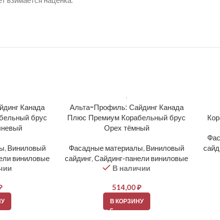
ет взимается наценка.
йдинг Канада
Альта-Профиль: Сайдинг Канада
бельный брус
Плюс Премиум Корабельный брус
Кор
чневый
Орех тёмный
Фас
лы
,
Виниловый
Фасадные материалы
,
Виниловый
сайд
ели виниловые
сайдинг
,
Сайдинг-панели виниловые
чии
В наличии
₽
514,00
₽
НУ
В КОРЗИНУ