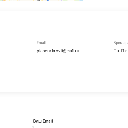
Email
Время р
planeta.krovli@mail.ru
Пн–Пт:
Ваш Email