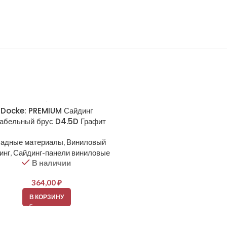
Docke: PREMIUM Сайдинг
Docke: PREMIUM Сайд
абельный брус D4.5D Графит
Корабельный брус D4.5D К
адные материалы
,
Виниловый
Фасадные материалы
,
Вин
инг
,
Сайдинг-панели виниловые
сайдинг
,
Сайдинг-панели ви
В наличии
В наличии
364,00
₽
364,00
₽
В КОРЗИНУ
В КОРЗИНУ