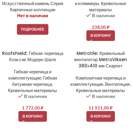
Искусственный камень Серия
и кляммеры
,
Кровельные
Кирпичные коллекции
материалы
Нет в наличии
В наличии
238,00
₽
ПОДРОБНЕЕ
В КОРЗИНУ
Roofshield: Гибкая черепица
Metrotile: Кровельный
Классик Модерн Шале
вентилятор MetroViksen
380х410 мм Скарлет
Гибкая черепица и
комплектующие
,
Гибкая
Композитная черепица и
битумная черепица
,
комплектующие
,
Вентиляция
,
Кровельные материалы
Кровельные материалы
В наличии
В наличии
1 772,00
₽
11 921,00
₽
В КОРЗИНУ
В КОРЗИНУ