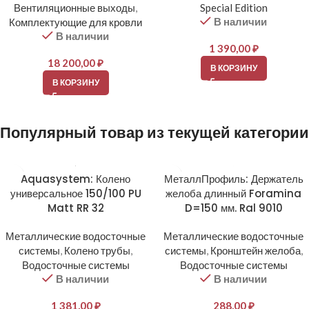
Вентиляционные выходы
,
Special Edition
В наличии
Комплектующие для кровли
В наличии
1 390,00
₽
18 200,00
₽
В КОРЗИНУ
В КОРЗИНУ
Популярный товар из текущей категории
Aquasystem: Колено
МеталлПрофиль: Держатель
универсальное 150/100 PU
желоба длинный Foramina
Matt RR 32
D=150 мм. Ral 9010
Металлические водосточные
Металлические водосточные
системы
,
Колено трубы
,
системы
,
Кронштейн желоба
,
Водосточные системы
Водосточные системы
В наличии
В наличии
1 381,00
₽
288,00
₽