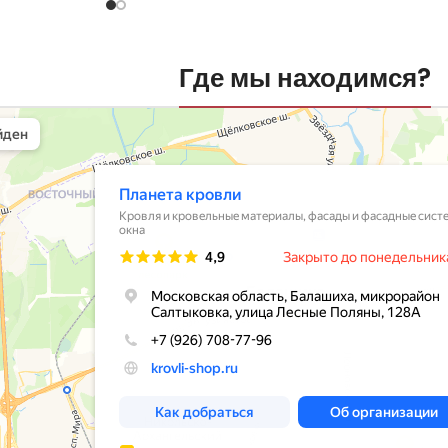
Где мы находимся?
вли
овельные материалы в Балашихе
шихе