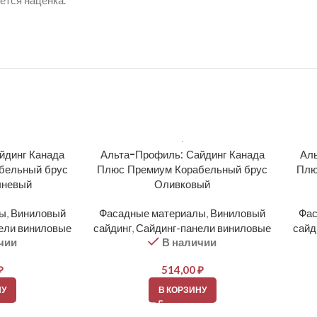
ется наценка.
йдинг Канада
Альта-Профиль: Сайдинг Канада
Аль
бельный брус
Плюс Премиум Корабельный брус
Плю
чневый
Оливковый
лы
,
Виниловый
Фасадные материалы
,
Виниловый
Фас
ели виниловые
сайдинг
,
Сайдинг-панели виниловые
сайд
чии
В наличии
₽
514,00
₽
НУ
В КОРЗИНУ