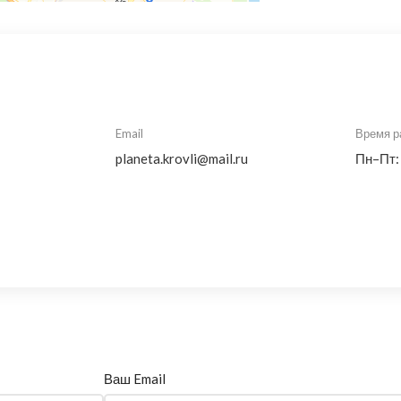
Email
Время р
planeta.krovli@mail.ru
Пн–Пт:
Ваш Email