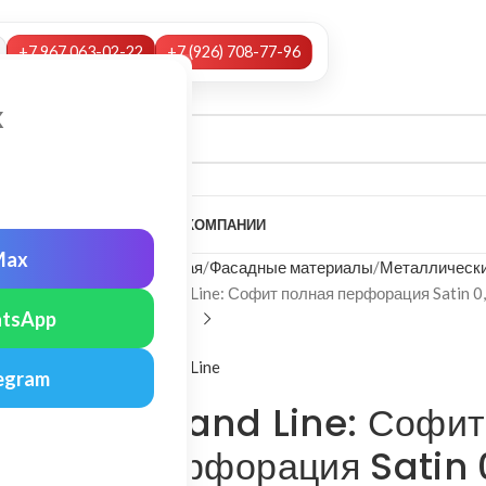
+7 967 063-02-22
+7 (926) 708-77-96
х
А
НАШИ УСЛУГИ
МОНТАЖ
О КОМПАНИИ
Max
Главная
Фасадные материалы
Металлически
Grand Line: Софит полная перфорация Satin 0
tsApp
Grand Line
egram
Grand Line: Софит
перфорация Satin 