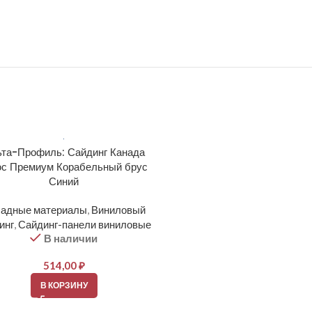
та-Профиль: Сайдинг Канада
Docke: PREMIUM Сайд
с Премиум Корабельный брус
Корабельный брус D4.5D
Синий
Фасадные материалы
,
Вин
адные материалы
,
Виниловый
сайдинг
,
Сайдинг-панели ви
В наличии
инг
,
Сайдинг-панели виниловые
В наличии
364,00
₽
514,00
₽
В КОРЗИНУ
В КОРЗИНУ