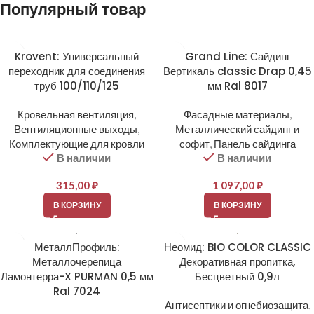
Популярный товар
Krovent: Универсальный
Grand Line: Сайдинг
переходник для соединения
Вертикаль classic Drap 0,45
труб 100/110/125
мм Ral 8017
Кровельная вентиляция
,
Фасадные материалы
,
Вентиляционные выходы
,
Металлический сайдинг и
Комплектующие для кровли
софит
,
Панель сайдинга
В наличии
В наличии
315,00
₽
1 097,00
₽
В КОРЗИНУ
В КОРЗИНУ
МеталлПрофиль:
Неомид: BIO COLOR CLASSIC
Металлочерепица
Декоративная пропитка,
Ламонтерра-X PURMAN 0,5 мм
Бесцветный 0,9л
Ral 7024
Антисептики и огнебиозащита
,