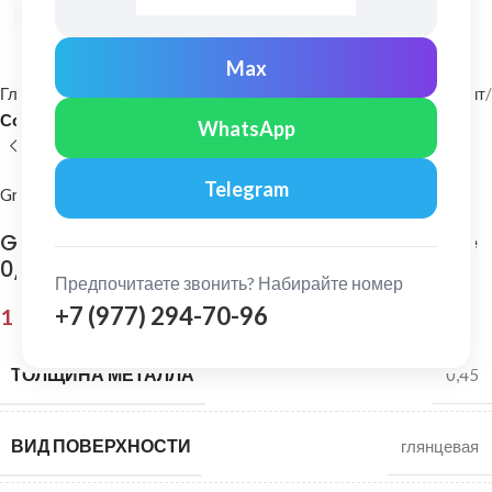
Нажмите, чтобы увеличить
Max
Главная
Фасадные материалы
Металлический сайдинг и софит
Софит
WhatsApp
Telegram
Grand Line
Grand Line: Софит без перфорации Print Elite
0,45 мм Coffee Wood
Предпочитаете звонить? Набирайте номер
+7 (977) 294-70-96
1 698,00
₽
ТОЛЩИНА МЕТАЛЛА
0,45
ВИД ПОВЕРХНОСТИ
глянцевая