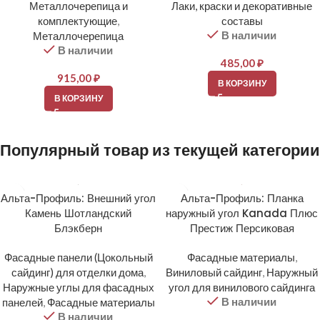
Металлочерепица и
Лаки, краски и декоративные
комплектующие
,
составы
В наличии
Металлочерепица
В наличии
485,00
₽
915,00
₽
В КОРЗИНУ
В КОРЗИНУ
Популярный товар из текущей категории
Альта-Профиль: Внешний угол
Альта-Профиль: Планка
Камень Шотландский
наружный угол Kanada Плюс
Блэкберн
Престиж Персиковая
Фасадные панели (Цокольный
Фасадные материалы
,
сайдинг) для отделки дома
,
Виниловый сайдинг
,
Наружный
Наружные углы для фасадных
угол для винилового сайдинга
В наличии
панелей
,
Фасадные материалы
В наличии