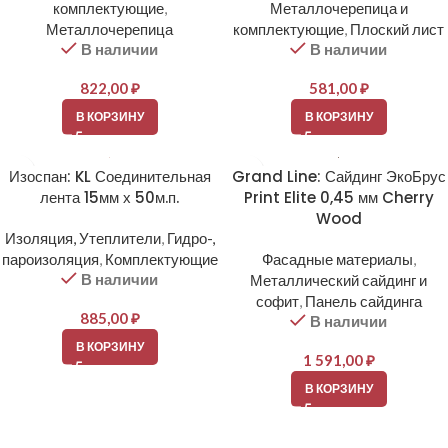
комплектующие
,
Металлочерепица и
Металлочерепица
комплектующие
,
Плоский лист
В наличии
В наличии
822,00
₽
581,00
₽
В КОРЗИНУ
В КОРЗИНУ
Изоспан: KL Соединительная
Grand Line: Сайдинг ЭкоБрус
лента 15мм х 50м.п.
Print Elite 0,45 мм Cherry
Wood
Изоляция, Утеплители
,
Гидро-,
пароизоляция
,
Комплектующие
Фасадные материалы
,
В наличии
Металлический сайдинг и
софит
,
Панель сайдинга
885,00
₽
В наличии
В КОРЗИНУ
1 591,00
₽
В КОРЗИНУ