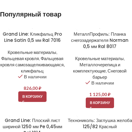
Популярный товар
Grand Line: Кликфальц Pro
МеталлПрофиль: Планка
Line Satin 0,5 мм Ral 7016
снегозадержателя Norman
0,5 мм Ral 8017
Кровельные материалы
,
Фальцевая кровля
,
Фальцевая
Кровельные материалы
,
кровля самозащелкивающаяся,
Металлочерепица и
кликфальц
комплектующие
,
Снеговой
В наличии
барьер
В наличии
826,00
₽
1 125,00
₽
В КОРЗИНУ
В КОРЗИНУ
Grand Line: Плоский лист
Технониколь: Заглушка желоба
шириной 1250 мм Pe 0,45мм
125/82 Красный