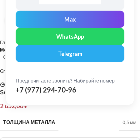
Max
Нажмите, чтобы увеличить
WhatsApp
Главная
Кровельные материалы
Металлочерепица и комплектующие
Telegram
Grand Line
Предпочитаете звонить? Набирайте номер
Grand Line: Конек плоский 150х40х150 мм
+7 (977) 294-70-96
Satin 0,5 мм RR 32
2 852,00
₽
ТОЛЩИНА МЕТАЛЛА
0,5 мм