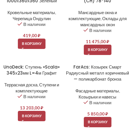
1000х360х360 Зеленый
(CH) 78*140
Кровельные материалы
,
Мансардные окна и
Черепица Ондулин
комплектующие
,
Оклады для
В наличии
мансардных окон
В наличии
419,00
₽
11 475,00
₽
В КОРЗИНУ
В КОРЗИНУ
UnoDeck: Ступень «Scala»
FarAcs: Козырек Смарт
345х23мм L=4м Графит
Радиусный металл коричневый
— поликарбонат бронза
Террасная доска
,
Ступени и
комплектующие
Фасадные материалы
,
В наличии
Козырьки и навесы
В наличии
13 203,00
₽
5 850,00
₽
В КОРЗИНУ
В КОРЗИНУ