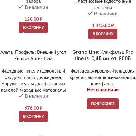
забора
Пластиковые водосточные
В наличии
системы
В наличии
120,00
₽
1 415,00
₽
В КОРЗИНУ
В КОРЗИНУ
Альта-Профиль: Внешний угол
Grand Line: Кликфальц Pro
Кирпич Антик Рим
Line Ре 0,45 мм Ral 9005
Фасадные панели (Цокольный
Фальцевая кровля
,
Фальцевая
сайдинг) для отделки дома
,
кровля самозащелкивающаяся,
Наружные углы для фасадных
кликфальц
Нет в наличии
панелей
,
Фасадные материалы
В наличии
ПОДРОБНЕЕ
676,00
₽
В КОРЗИНУ