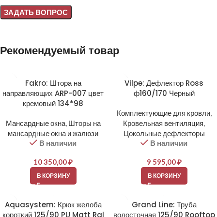
Alternative:
Рекомендуемый товар
Fakro: Штора на
Vilpe: Дефлектор Ross
направляющих ARP-007 цвет
ф160/170 Черный
кремовый 134*98
Комплектующие для кровли
,
Мансардные окна
,
Шторы на
Кровельная вентиляция
,
мансардные окна и жалюзи
Цокольные дефлекторы
В наличии
В наличии
10 350,00
₽
9 595,00
₽
В КОРЗИНУ
В КОРЗИНУ
Aquasystem: Крюк желоба
Grand Line: Труба
короткий 125/90 PU Matt Ral
водосточная 125/90 Rooftop