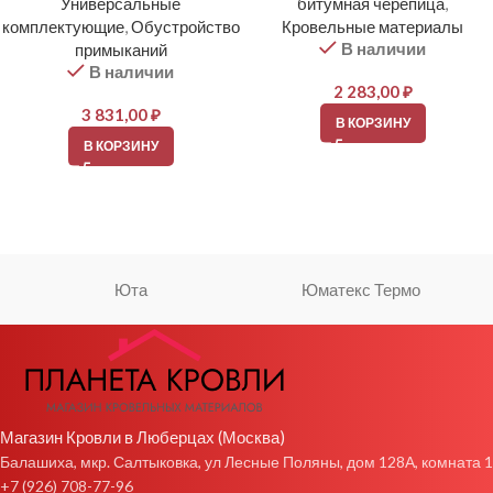
Универсальные
битумная черепица
,
комплектующие
,
Обустройство
Кровельные материалы
В наличии
примыканий
В наличии
2 283,00
₽
3 831,00
₽
В КОРЗИНУ
В КОРЗИНУ
Юта
Юматекс Термо
Магазин Кровли в Люберцах (Москва)
Балашиха, мкр. Салтыковка, ул Лесные Поляны, дом 128А, комната 1
+7 (926) 708-77-96