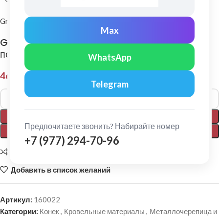
Grand Line
Max
Grand Line: Заглушка торцевая малого
полукруглого конька Pe Ral 8004
WhatsApp
463,00
₽
Telegram
Alternative:
В КОРЗИНУ
Предпочитаете звонить? Набирайте номер
ПОКУПКА В 1 КЛИК
+7 (977) 294-70-96
Добавить для сравнения
Добавить в список желаний
Артикул:
160022
Категории:
Конек
,
Кровельные материалы
,
Металлочерепица и