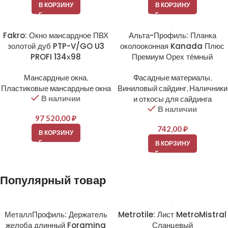
В КОРЗИНУ
В КОРЗИНУ
Fakro: Окно мансардное ПВХ
Альта-Профиль: Планка
золотой дуб PTP-V/GO U3
околооконная Kanada Плюс
PROFI 134х98
Премиум Орех тёмный
Мансардные окна
,
Фасадные материалы
,
Пластиковые мансардные окна
Виниловый сайдинг
,
Наличники
В наличии
и откосы для сайдинга
В наличии
97 520,00
₽
742,00
₽
В КОРЗИНУ
В КОРЗИНУ
Популярный товар
МеталлПрофиль: Держатель
Metrotile: Лист MetroMistral
желоба длинный Foramina
Сланцевый