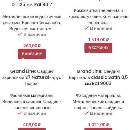
D=125 мм. Ral 8017
Композитная черепица и
Металлические водосточные
комплектующие
,
Композитная
системы
,
Кронштейн желоба
,
черепица
В наличии
Водосточные системы
В наличии
1 514,00
₽
260,00
₽
В КОРЗИНУ
В КОРЗИНУ
Grand Line: Сайдинг
Grand Line: Сайдинг
акриловый S7 Natural-Брус
Вертикаль classic Satin 0,5
Графит
мм Ral 9003
Фасадные материалы
,
Фасадные материалы
,
Виниловый сайдинг
,
Сайдинг-
Металлический сайдинг и
панели виниловые
софит
,
Панель сайдинга
В наличии
В наличии
408,00
₽
1 021,00
₽