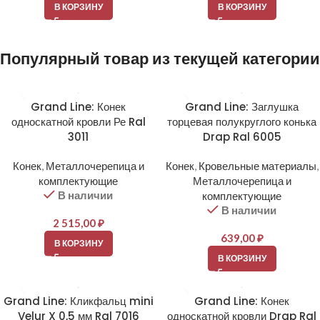
В КОРЗИНУ
В КОРЗИНУ
Популярный товар из текущей категории
Grand Line: Конек
Grand Line: Заглушка
односкатной кровли Ре Ral
торцевая полукруглого конька
3011
Drap Ral 6005
Конек
,
Металлочерепица и
Конек
,
Кровельные материалы
,
комплектующие
Металлочерепица и
В наличии
комплектующие
В наличии
2 515,00
₽
639,00
₽
В КОРЗИНУ
В КОРЗИНУ
Grand Line: Кликфальц mini
Grand Line: Конек
Velur X 0,5 мм Ral 7016
односкатной кровли Drap Ral