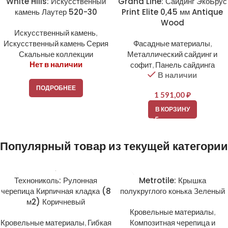
White Hills: Искусственный
Grand Line: Сайдинг ЭкоБрус
камень Лаутер 520-30
Print Elite 0,45 мм Antique
Wood
Искусственный камень
,
Искусственный камень Серия
Фасадные материалы
,
Скальные коллекции
Металлический сайдинг и
Нет в наличии
софит
,
Панель сайдинга
В наличии
ПОДРОБНЕЕ
1 591,00
₽
В КОРЗИНУ
Популярный товар из текущей категории
Технониколь: Рулонная
Metrotile: Крышка
черепица Кирпичная кладка (8
полукруглого конька Зеленый
м2) Коричневый
Кровельные материалы
,
Кровельные материалы
,
Гибкая
Композитная черепица и