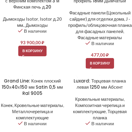
с верхним комплектом 3 м
профиль 18мм Дымчатый
Финская печь д.20
Фасадные панели (Цокольный
Дымоходы Isotor
,
Isotor д.20
сайдинг) для отделки дома
,
J -
мм.
,
Дымоходы
профиль/облицовочная планка
В наличии
для фасадных панелей
,
Фасадные материалы
93 900,00
₽
В наличии
В КОРЗИНУ
477,00
₽
В КОРЗИНУ
Grand Line: Конек плоский
Luxard: Торцевая планка
150х40х150 мм Satin 0,5 мм
левая 1250 мм Абсент
Ral 9005
Кровельные материалы
,
Конек
,
Кровельные материалы
,
Композитная черепица и
Металлочерепица и
комплектующие
,
Торцевая
комплектующие
планка
В наличии
В наличии