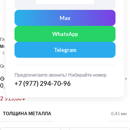
Max
Нажмите, чтобы увеличить
WhatsApp
Главная
Кровельные материалы
Металлочерепица и комплектующие
Telegram
Grand Line
Предпочитаете звонить? Набирайте номер
Grand Line: Конек плоский 150х40х150 мм Pe
+7 (977) 294-70-96
0,45 мм Ral 3005
2 515,00
₽
ТОЛЩИНА МЕТАЛЛА
0,45 мм