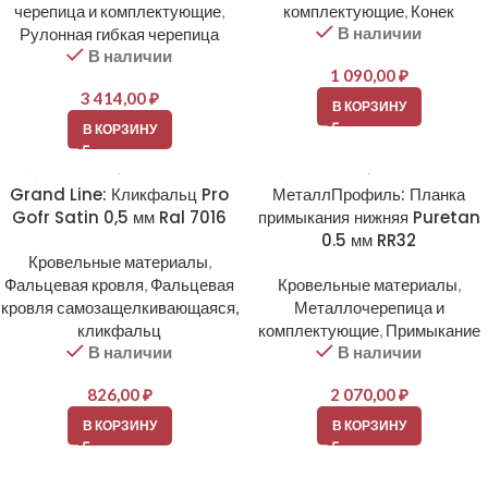
черепица и комплектующие
,
комплектующие
,
Конек
В наличии
Рулонная гибкая черепица
В наличии
1 090,00
₽
3 414,00
₽
В КОРЗИНУ
В КОРЗИНУ
Grand Line: Кликфальц Pro
МеталлПрофиль: Планка
Gofr Satin 0,5 мм Ral 7016
примыкания нижняя Puretan
0.5 мм RR32
Кровельные материалы
,
Фальцевая кровля
,
Фальцевая
Кровельные материалы
,
кровля самозащелкивающаяся,
Металлочерепица и
кликфальц
комплектующие
,
Примыкание
В наличии
В наличии
826,00
₽
2 070,00
₽
В КОРЗИНУ
В КОРЗИНУ