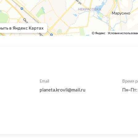
Email
Время р
planeta.krovli@mail.ru
Пн–Пт: