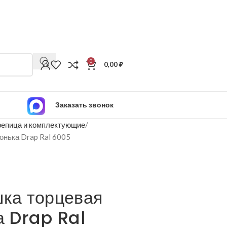
0
0,00
₽
Заказать звонок
епица и комплектующие
конька Drap Ral 6005
шка торцевая
а Drap Ral