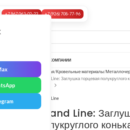
+7 967 063-02-22
+7 (926) 708-77-96
х
А
НАШИ УСЛУГИ
МОНТАЖ
О КОМПАНИИ
Max
Главная
Кровельные материалы
Металлочер
Grand Line: Заглушка торцевая полукруглого 
tsApp
Grand Line
egram
Grand Line: Заглу
полукруглого коньк