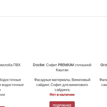
 желоба ПВХ
Docke: Софит PREMIUM сплошной
Gra
Каштан
Водосточные
Фасадные материалы
,
Виниловый
Фал
е водосточные
сайдинг
,
Софит для винилового
са
ы
сайдинга
чии
Нет в наличии
ПОДРОБНЕЕ