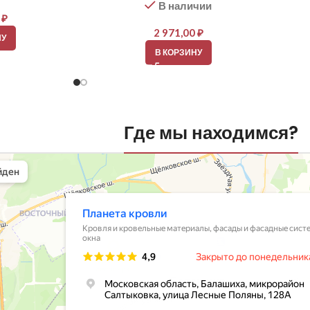
В наличии
0
₽
2 971,00
₽
НУ
В КОРЗИНУ
Где мы находимся?
вли
овельные материалы в Балашихе
шихе