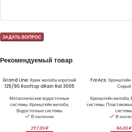
Alternative:
Рекомендуемый товар
Grand Line: Крюк желоба короткий
FarAcs: Кронштейн
125/90 Rooftop dRain Ral 3005
Серый
Металлические водосточные
Кронштейн желоба
,
системы
,
Кронштейн желоба
,
системы
,
Пластиковы
Водосточные системы
систем
В наличии
В нали
297,00
₽
86,00
₽