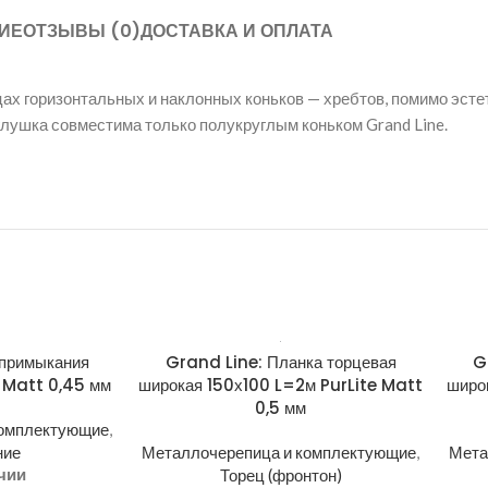
ИЕ
ОТЗЫВЫ (0)
ДОСТАВКА И ОПЛАТА
цах горизонтальных и наклонных коньков — хребтов, помимо эст
аглушка совместима только полукруглым коньком Grand Line.
 примыкания
Grand Line: Планка торцевая
G
 Matt 0,45 мм
широкая 150х100 L=2м PurLite Matt
широ
0,5 мм
комплектующие
,
ние
Металлочерепица и комплектующие
,
Мета
чии
Торец (фронтон)