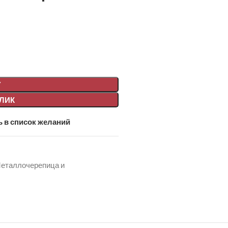
У
КЛИК
 в список желаний
еталлочерепица и