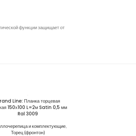
етической функции защищает от
rand Line: Планка торцевая
Grand Line: Планка тор
кая 150х100 L=2м Satin 0,5 мм
широкая 150х100 L=2м Sati
Ral 3009
Ral 5005
ллочерепица и комплектующие
,
Металлочерепица и компле
Торец (фронтон)
Торец (фронтон)