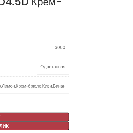
 D4.5D Крем-
3000
Однотонная
,Лимон,Крем-брюле,Киви,Банан
У
КЛИК