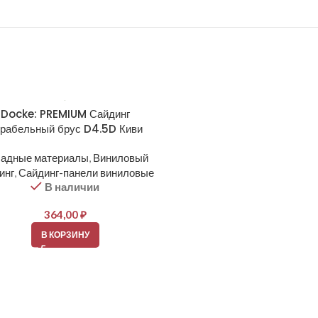
Docke: PREMIUM Сайдинг
Docke: PREMIUM Сайд
рабельный брус D4.5D Киви
Корабельный брус D4.5D 
брюле
адные материалы
,
Виниловый
инг
,
Сайдинг-панели виниловые
Фасадные материалы
,
Вин
В наличии
сайдинг
,
Сайдинг-панели ви
В наличии
364,00
₽
364,00
₽
В КОРЗИНУ
В КОРЗИНУ