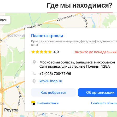
Где мы находимся?
вли
овельные материалы в Балашихе
шихе