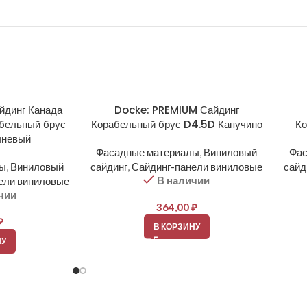
йдинг Канада
Docke: PREMIUM Сайдинг
бельный брус
Корабельный брус D4.5D Капучино
Ко
чневый
Фасадные материалы
,
Виниловый
Фас
лы
,
Виниловый
сайдинг
,
Сайдинг-панели виниловые
сайд
В наличии
ели виниловые
чии
364,00
₽
₽
В КОРЗИНУ
НУ