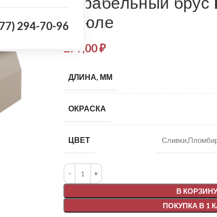
Корабельный брус
брюле
977) 294-70-96
279,00
₽
ДЛИНА, ММ
ОКРАСКА
ЦВЕТ
Сливки,Пломбир
Alternative:
В КОРЗИН
ПОКУПКА В 1 