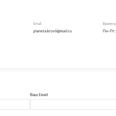
Email
Время р
planeta.krovli@mail.ru
Пн–Пт:
Ваш Email