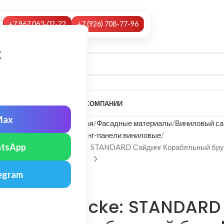
+7 967 063-02-22
+7 (926) 708-77-96
х
А
НАШИ УСЛУГИ
МОНТАЖ
О КОМПАНИИ
Max
Главная
Фасадные материалы
Виниловый са
Сайдинг-панели виниловые
tsApp
Docke: STANDARD Сайдинг Корабельный бру
egram
Docke
Docke: STANDARD 