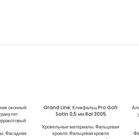
ник оконный
Grand Line: Кликфальц Pro Gofr
Ал
гранулят
Satin 0,5 мм Ral 3005
ерракотовый
Кровельные материалы
,
Фальцевая
лы
,
Фасадная
кровля
,
Фальцевая кровля
Фа