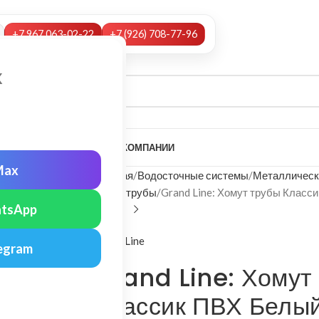
+7 967 063-02-22
+7 (926) 708-77-96
х
А
НАШИ УСЛУГИ
МОНТАЖ
О КОМПАНИИ
Max
Главная
Водосточные системы
Металлическ
Хомут трубы
Grand Line: Хомут трубы Класс
tsApp
Grand Line
egram
Grand Line: Хомут
Классик ПВХ Белы