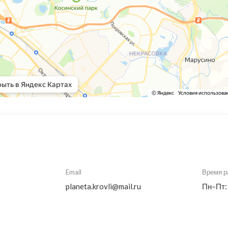
Email
Время р
planeta.krovli@mail.ru
Пн–Пт: