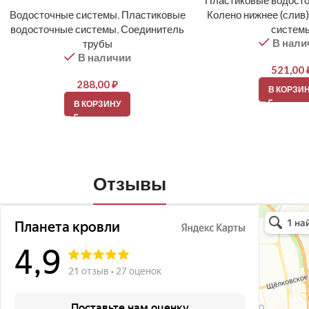
Пластиковые водост
Водосточные системы
,
Пластиковые
Колено нижнее (слив)
водосточные системы
,
Соединитель
систем
В нали
трубы
В наличии
521,00
288,00
₽
В КОРЗИ
В КОРЗИНУ
Отзывы
Планета кро
Кровля и кр
Окна в Бала