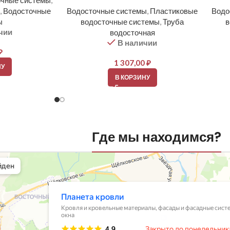
очные системы
,
,
Водосточные
Водосточные системы
,
Пластиковые
Водо
ы
водосточные системы
,
Труба
в
чии
водосточная
В наличии
₽
1 307,00
₽
НУ
В КОРЗИНУ
Где мы находимся?
вли
овельные материалы в Балашихе
шихе