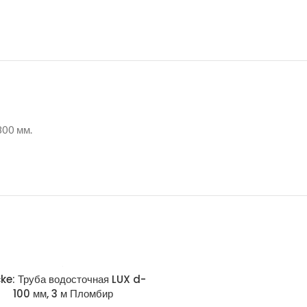
800 мм.
ke: Труба водосточная LUX d-
Docke: Труба водосточная
100 мм, 3 м Пломбир
100 мм, 3 м Шоколад