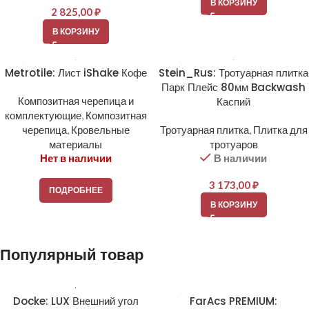
В КОРЗИНУ
2 825,00
₽
В КОРЗИНУ
Metrotile: Лист iShake Кофе
Stein_Rus: Тротуарная плитка
Парк Плейс 80мм Backwash
Композитная черепица и
Каспий
комплектующие
,
Композитная
черепица
,
Кровельные
Тротуарная плитка
,
Плитка для
материалы
тротуаров
Нет в наличии
В наличии
3 173,00
₽
ПОДРОБНЕЕ
В КОРЗИНУ
Популярный товар
Docke: LUX Внешний угол
FarAcs PREMIUM: