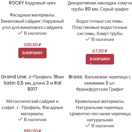
ROCKY Кедровый орех
Декоративная накладка хомута
трубы 80 мм. Серый графит
Фасадные материалы
,
Виниловый сайдинг
,
Наружный
Водосточные системы
,
угол для винилового сайдинга
Пластиковые водосточные
В наличии
системы
,
Хомут трубы
В наличии
300,00
₽
67,00
₽
В КОРЗИНУ
В КОРЗИНУ
Grand Line: J-Профиль 18мм
Braas: Вальмовая черепица с
Satin 0,5 мм, длина 3 м Ral
зажимами 3 шт.
8017
Франкфуртская Графит
Металлический сайдинг и
Кровельные материалы
,
софит
,
J - Профиль
,
Фасадные
Натуральная черепица
,
материалы
Цементно-песчаная черепица
В наличии
натуральная
В наличии
980,00
₽