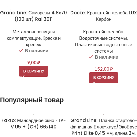
Grand Line: Саморезы 4,8х70
Docke: Кронштейн желоба LUX
(100 шт) Ral 3011
Карбон
Металлочерепица и
Кронштейн желоба
,
комплектующие
,
Краска и
Водосточные системы
,
крепеж
Пластиковые водосточные
В наличии
системы
В наличии
9,00
₽
152,00
₽
В КОРЗИНУ
В КОРЗИНУ
Популярный товар
Fakro: Мансардное окно FTP-
Grand Line: Планка стартово-
V U5 + (CH) 66х140
финишная Блок-хаус/ЭкоБрус
Print Elite 0,45 мм, длина 3м.