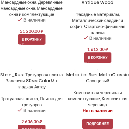
Мансардные окна
,
Деревянные
Antique Wood
мансардные окна
,
Мансардные
окна и комплектующие
Фасадные материалы
,
В наличии
Металлический сайдинг и
софит
,
Стартово-финишная
51 200,00
₽
планка
В наличии
В КОРЗИНУ
1 612,00
₽
В КОРЗИНУ
Stein_Rus: Тротуарная плитка
Metrotile: Лист MetroClassic
Валенсия 80мм ColorMix
Сланцевый
гладкая Актау
Композитная черепица и
Тротуарная плитка
,
Плитка для
комплектующие
,
Композитная
тротуаров
черепица
В наличии
Нет в наличии
2 606,00
₽
ПОДРОБНЕЕ