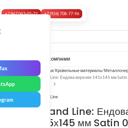
+7 967 063-02-22
+7 (926) 708-77-96
х
А
НАШИ УСЛУГИ
МОНТАЖ
О КОМПАНИИ
Max
Главная
Кровельные материалы
Металлочер
Grand Line: Ендова верхняя 145х145 мм Satin
tsApp
Grand Line
egram
Grand Line: Ендов
145х145 мм Satin 