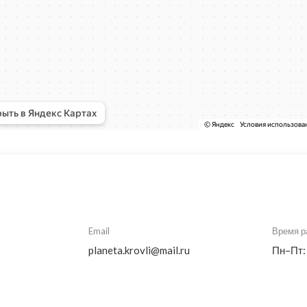
Email
Время р
planeta.krovli@mail.ru
Пн–Пт: