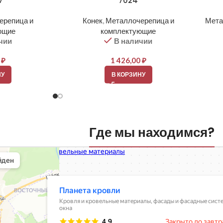
7
7024
ерепица и
Конек
,
Металлочерепица и
Мета
ющие
комплектующие
чии
В наличии
0
₽
1 426,00
₽
НУ
В КОРЗИНУ
Где мы находимся?
вли
овельные материалы в Балашихе
шихе