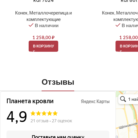
Ral 7024
Ral 801
Конек
,
Металлочерепица и
Конек
,
Металлоч
комплектующие
комплекту
В наличии
В нали
1 258,00
₽
1 258,0
В КОРЗИНУ
В КОРЗИ
Отзывы
Планета кро
Кровля и кр
Окна в Бала