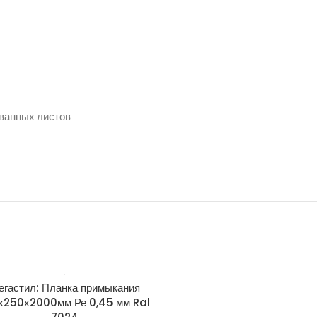
ованных листов
егастил: Планка примыкания
Мегастил: Планка примы
х250х2000мм Ре 0,45 мм Ral
150х250х2000мм Ре 0,5 м