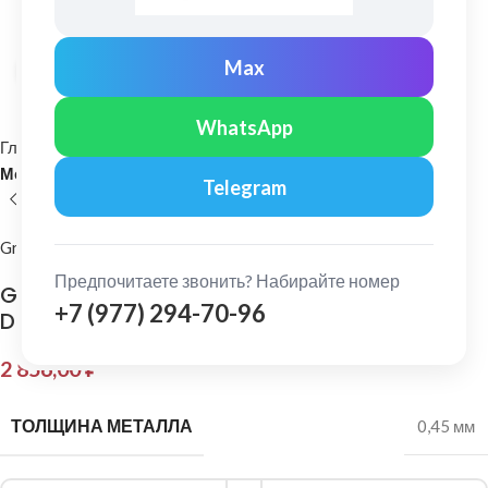
Max
Нажмите, чтобы увеличить
WhatsApp
Главная
Кровельные материалы
Металлочерепица и комплектующие
Telegram
Grand Line
Предпочитаете звонить? Набирайте номер
Grand Line: Конек плоский 150х40х150 мм
+7 (977) 294-70-96
Drap 0,45 мм Ral 8017
2 856,00
₽
ТОЛЩИНА МЕТАЛЛА
0,45 мм