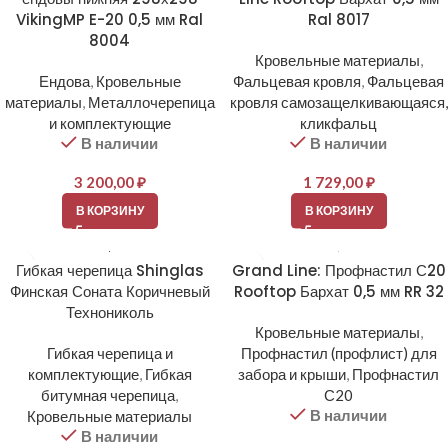
VikingMP E-20 0,5 мм Ral
Ral 8017
8004
Кровельные материалы
,
Ендова
,
Кровельные
Фальцевая кровля
,
Фальцевая
материалы
,
Металлочерепица
кровля самозащелкивающаяся,
и комплектующие
кликфальц
В наличии
В наличии
3 200,00
₽
1 729,00
₽
В КОРЗИНУ
В КОРЗИНУ
Гибкая черепица Shinglas
Grand Line: Профнастил С20
Финская Соната Коричневый
Rooftop Бархат 0,5 мм RR 32
Технониколь
Кровельные материалы
,
Гибкая черепица и
Профнастил (профлист) для
комплектующие
,
Гибкая
забора и крыши
,
Профнастил
битумная черепица
,
С20
В наличии
Кровельные материалы
В наличии