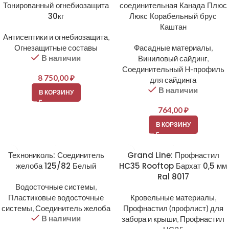
Тонированный огнебиозащита
соединительная Канада Плюс
30кг
Люкс Корабельный брус
Каштан
Антисептики и огнебиозащита
,
Огнезащитные составы
Фасадные материалы
,
В наличии
Виниловый сайдинг
,
Соединительный H-профиль
8 750,00
₽
для сайдинга
В наличии
В КОРЗИНУ
764,00
₽
В КОРЗИНУ
Технониколь: Соединитель
Grand Line: Профнастил
желоба 125/82 Белый
HC35 Rooftop Бархат 0,5 мм
Ral 8017
Водосточные системы
,
Пластиковые водосточные
Кровельные материалы
,
системы
,
Соединитель желоба
Профнастил (профлист) для
В наличии
забора и крыши
,
Профнастил