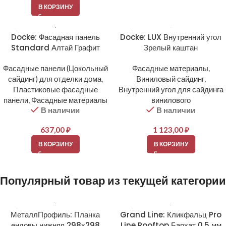
В КОРЗИНУ
Docke: Фасадная панель
Docke: LUX Внутренний угол
Standard Алтай Графит
Зрелый каштан
Фасадные панели (Цокольный
Фасадные материалы
,
сайдинг) для отделки дома
,
Виниловый сайдинг
,
Пластиковые фасадные
Внутренний угол для сайдинга
панели
,
Фасадные материалы
винилового
В наличии
В наличии
637,00
₽
1 123,00
₽
В КОРЗИНУ
В КОРЗИНУ
Популярный товар из текущей категории
МеталлПрофиль: Планка
Grand Line: Кликфальц Pro
ендовы нижняя 298х298
Line Rooftop Бархат 0,5 мм