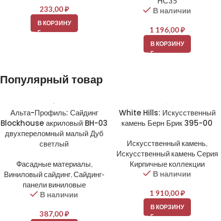
НС35
233,00
₽
В наличии
В КОРЗИНУ
1 196,00
₽
В КОРЗИНУ
Популярный товар
Альта-Профиль: Сайдинг
White Hills: Искусственный
Blockhouse акриловый BH-03
камень Берн Брик 395-00
двухпереломный малый Дуб
светлый
Искусственный камень
,
Искусственный камень Серия
Фасадные материалы
,
Кирпичные коллекции
В наличии
Виниловый сайдинг
,
Сайдинг-
панели виниловые
1 910,00
₽
В наличии
В КОРЗИНУ
387,00
₽